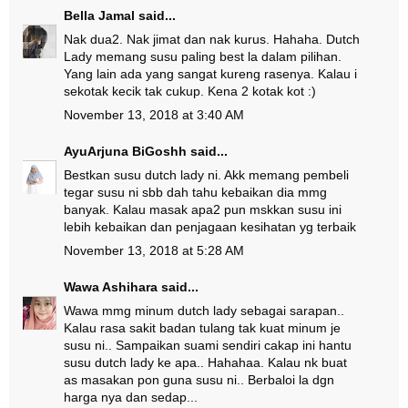
Bella Jamal
said...
Nak dua2. Nak jimat dan nak kurus. Hahaha. Dutch
Lady memang susu paling best la dalam pilihan.
Yang lain ada yang sangat kureng rasenya. Kalau i
sekotak kecik tak cukup. Kena 2 kotak kot :)
November 13, 2018 at 3:40 AM
AyuArjuna BiGoshh
said...
Bestkan susu dutch lady ni. Akk memang pembeli
tegar susu ni sbb dah tahu kebaikan dia mmg
banyak. Kalau masak apa2 pun mskkan susu ini
lebih kebaikan dan penjagaan kesihatan yg terbaik
November 13, 2018 at 5:28 AM
Wawa Ashihara
said...
Wawa mmg minum dutch lady sebagai sarapan..
Kalau rasa sakit badan tulang tak kuat minum je
susu ni.. Sampaikan suami sendiri cakap ini hantu
susu dutch lady ke apa.. Hahahaa. Kalau nk buat
as masakan pon guna susu ni.. Berbaloi la dgn
harga nya dan sedap...