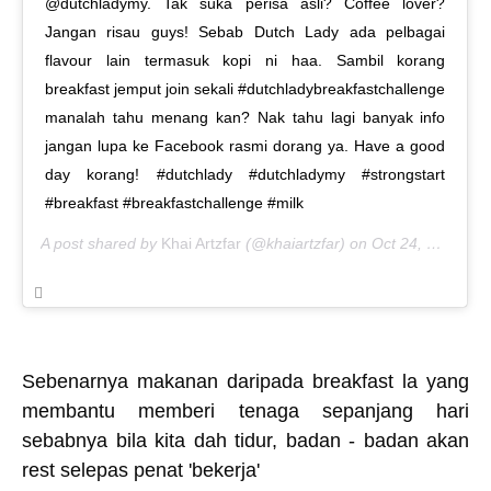
@dutchladymy. Tak suka perisa asli? Coffee lover?
Jangan risau guys! Sebab Dutch Lady ada pelbagai
flavour lain termasuk kopi ni haa. Sambil korang
breakfast jemput join sekali #dutchladybreakfastchallenge
manalah tahu menang kan? Nak tahu lagi banyak info
jangan lupa ke Facebook rasmi dorang ya. Have a good
day korang! #dutchlady #dutchladymy #strongstart
#breakfast #breakfastchallenge #milk
A post shared by
Khai Artzfar
(@khaiartzfar) on
Oct 24, 2018 at 12:11am PDT
Sebenarnya makanan daripada breakfast la yang
membantu memberi tenaga sepanjang hari
sebabnya bila kita dah tidur, badan - badan akan
rest selepas penat 'bekerja'