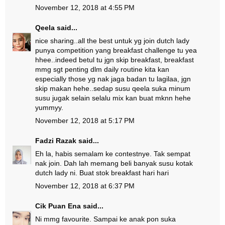
November 12, 2018 at 4:55 PM
Qeela
said...
nice sharing..all the best untuk yg join dutch lady
punya competition yang breakfast challenge tu yea
hhee..indeed betul tu jgn skip breakfast, breakfast
mmg sgt penting dlm daily routine kita kan
especially those yg nak jaga badan tu lagilaa, jgn
skip makan hehe..sedap susu qeela suka minum
susu jugak selain selalu mix kan buat mknn hehe
yummyy.
November 12, 2018 at 5:17 PM
Fadzi Razak
said...
Eh la, habis semalam ke contestnye. Tak sempat
nak join. Dah lah memang beli banyak susu kotak
dutch lady ni. Buat stok breakfast hari hari
November 12, 2018 at 6:37 PM
Cik Puan Ena
said...
Ni mmg favourite. Sampai ke anak pon suka