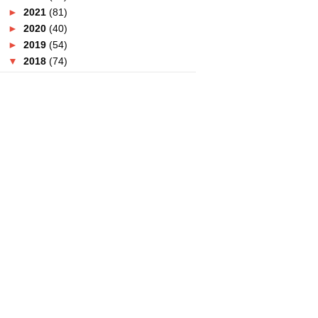
►
2021
(81)
►
2020
(40)
►
2019
(54)
▼
2018
(74)
►
December
(4)
▼
November
(2)
Sedapnya Smoky PERi-PERi
Nando’s Baru Ini!
Nutrisi Dalam Badan? Minum
Sahaja Dutch Lady!
►
October
(5)
►
September
(6)
►
August
(3)
►
July
(3)
►
June
(9)
►
May
(23)
►
April
(8)
►
March
(3)
►
February
(3)
►
January
(5)