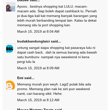
Dikbee
said...
Ayooo.. bestnya shopping kat LULU, macam-
macam ada. Siap boleh dapat cashback tu. Pernah
pi dua-tiga kali kat memang banyak barangan yang
lebih murah berbanding tempat lain. Kalau la dekat
memang situ la port shopping kan.
March 15, 2019 at 8:04 AM
budakbandunglaici
said...
untung sangat siapa shopping kat pasaraya lulu ni
dapat cash back.. dah la semua barang ada bawah
satu bumbunv. nampak nya weeekend ni kena
pergi lulu la
March 15, 2019 at 8:09 AM
Emi
said...
Memang murah pun weyh. Lagi2 pulak bila ada
promo. Memang plan nak ke sini pun weekend
nanti, cari barang sikit. Hehe.
March 15, 2019 at 8:12 AM
Mouse Mommy Treats
said...