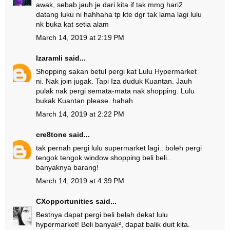
awak, sebab jauh je dari kita if tak mmg hari2
datang luku ni hahhaha tp kte dgr tak lama lagi lulu
nk buka kat setia alam
March 14, 2019 at 2:19 PM
Izaramli
said...
Shopping sakan betul pergi kat Lulu Hypermarket
ni. Nak join jugak. Tapi Iza duduk Kuantan. Jauh
pulak nak pergi semata-mata nak shopping. Lulu
bukak Kuantan please. hahah
March 14, 2019 at 2:22 PM
cre8tone
said...
tak pernah pergi lulu supermarket lagi.. boleh pergi
tengok tengok window shopping beli beli..
banyaknya barang!
March 14, 2019 at 4:39 PM
CXopportunities
said...
Bestnya dapat pergi beli belah dekat lulu
hypermarket! Beli banyak², dapat balik duit kita.