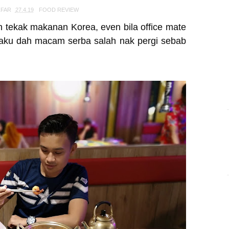
ZFAR
27.4.19
FOOD REVIEW
h tekak makanan Korea, even bila office mate
 aku dah macam serba salah nak pergi sebab