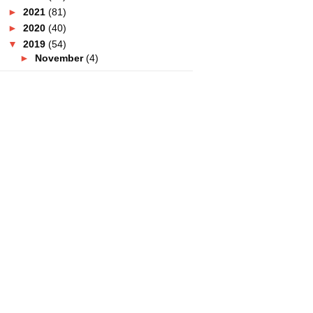
►
2021
(81)
►
2020
(40)
▼
2019
(54)
►
November
(4)
►
October
(5)
►
September
(4)
►
August
(3)
►
July
(4)
►
May
(14)
▼
April
(8)
Buffet Ramadan Sedap : Lugar
De La Boda Tak Pernah...
SeoulNami Korean BBQ Restoran
Korea Sedap Di The G...
Hotel Best Di Pulau Perhentian
Kecil - Ombak Dive ...
Pengalaman & Itinerary Ke
Belitung Indonesia
Nate' Bistro Lokasi Berbuka
Puasa Paling Sedap 2019!