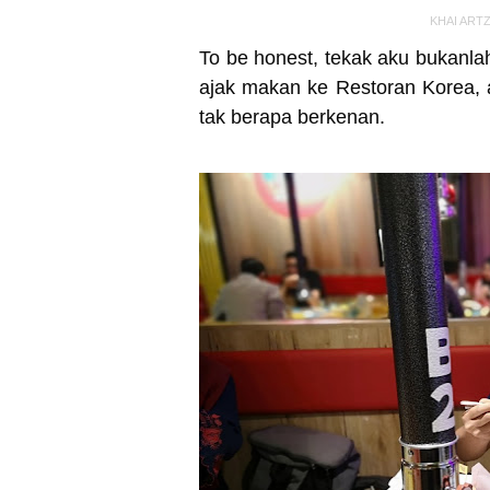
KHAI ART
T
o be honest, tekak aku bukanla
ajak makan ke Restoran Korea,
tak berapa berkenan.