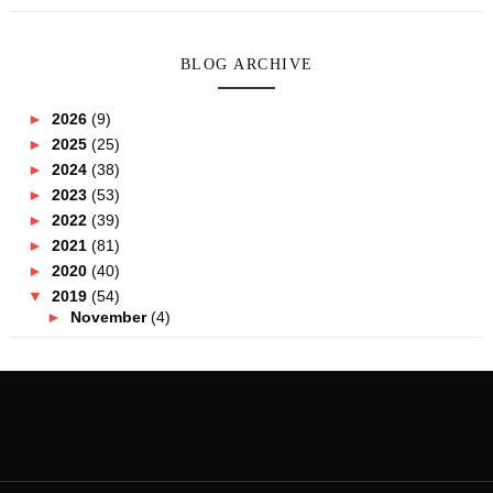
BLOG ARCHIVE
►
2026
(9)
►
2025
(25)
►
2024
(38)
►
2023
(53)
►
2022
(39)
►
2021
(81)
►
2020
(40)
▼
2019
(54)
►
November
(4)
►
October
(5)
►
September
(4)
▼
August
(3)
Sun Life Malaysia Perkenal Dua Tawaran Insurans Ba...
Promosi PayBack Di Luly Hypermarket Kuala Lumpur K...
Wow! Realme C2 Terjual 500 Unit Dalam Masa 30 Minit