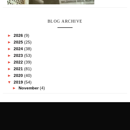
BLOG ARCHIVE
►
2026
(9)
►
2025
(25)
►
2024
(38)
►
2023
(53)
►
2022
(39)
►
2021
(81)
►
2020
(40)
▼
2019
(54)
►
November
(4)
▼
October
(5)
Tempat Menarik Di Shah Alam 2020 | Discover Shah
Alam
Tempat Gunting Rambut Terbaik Joe's Barbershop
Wan...
Teh 'Thai Tea' Sedap Di Chapayom Malaysia