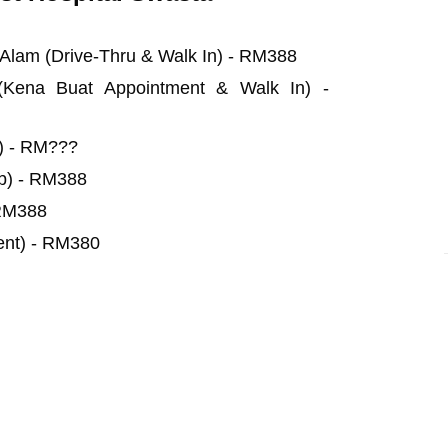
Alam (Drive-Thru & Walk In) - RM388
(Kena Buat Appointment & Walk In) -
u) - RM???
b) - RM388
 RM388
ent) - RM380