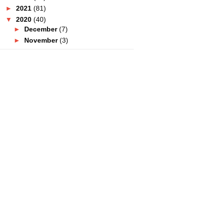
►
2021
(81)
▼
2020
(40)
►
December
(7)
►
November
(3)
▼
October
(6)
Four Points By Sheraton Puchong
Hotel Pilihan Keti...
Sharifah Shahira Dedah Guna
Produk Sakit Lutut
Pengalaman Buat Swab Test
COVID-19! Sakit Ke Tak?
Tanjung Point Residences Hotel
Cantik Dan Sesuai U...
Kalau Ke Pulau Pinang Jangan
Lepaskan Peluang Ke T...
Resipi Cucur Maggi Pedas Sedap
Dan Mudah!
►
September
(5)
►
August
(2)
►
July
(3)