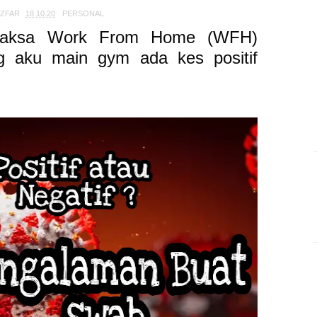
TZFAR
18.10.20
PERSONAL
erpaksa Work From Home (WFH)
g aku main gym ada kes positif