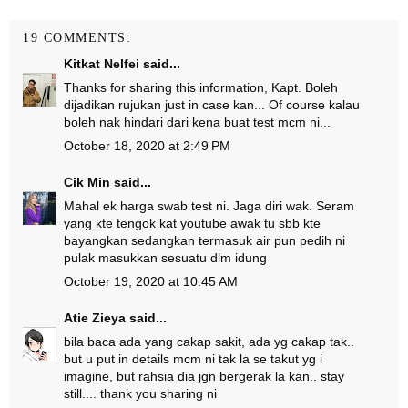
19 COMMENTS:
Kitkat Nelfei
said...
Thanks for sharing this information, Kapt. Boleh
dijadikan rujukan just in case kan... Of course kalau
boleh nak hindari dari kena buat test mcm ni...
October 18, 2020 at 2:49 PM
Cik Min
said...
Mahal ek harga swab test ni. Jaga diri wak. Seram
yang kte tengok kat youtube awak tu sbb kte
bayangkan sedangkan termasuk air pun pedih ni
pulak masukkan sesuatu dlm idung
October 19, 2020 at 10:45 AM
Atie Zieya
said...
bila baca ada yang cakap sakit, ada yg cakap tak..
but u put in details mcm ni tak la se takut yg i
imagine, but rahsia dia jgn bergerak la kan.. stay
still.... thank you sharing ni