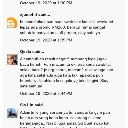
October 19, 2020 at 1:30 PM
ajumohit
said...
husband akak pun buat swab test kat sini, weekend
lepas ada promo RM280. beratur ramai sangat
sebab kebanyakan staff proton, stay safe ya
October 19, 2020 at 1:35 PM
Qeela
said...
Alhamdulillah result negatif, tumoang lega jugak
baca heheh! Fuh macam tu ek rasa kena swab tu,
selalu baca2 je org share, macam2 review juga kan
ada kata sakit ada juga kata tak, apa-apa pun
hopefully dijauhkan la segala yg tak diingini. Stay
safe semua!
October 19, 2020 at 2:44 PM
Sis Lin
said...
Adoiii tu le yang seramnya tu..sampai ke gym pun
boleh ada yang kena kann..sekarang ni kena
berjaga-jaga.. Nasib juga amsa Sis buat swab kat