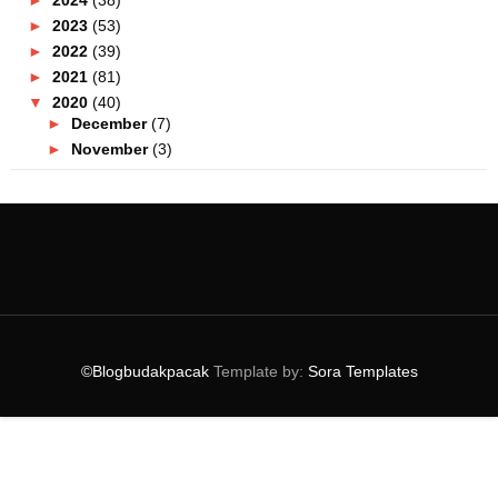
►
2023
(53)
►
2022
(39)
►
2021
(81)
▼
2020
(40)
►
December
(7)
►
November
(3)
▼
October
(6)
Four Points By Sheraton Puchong Hotel Pilihan Keti...
Sharifah Shahira Dedah Guna Produk Sakit Lutut
Pengalaman Buat Swab Test COVID-19! Sakit Ke Tak?
Tanjung Point Residences Hotel Cantik Dan Sesuai U...
Kalau Ke Pulau Pinang Jangan Lepaskan Peluang Ke T...
Resipi Cucur Maggi Pedas Sedap Dan Mudah!
©Blogbudakpacak
Template by:
Sora Templates
►
September
(5)
►
August
(2)
►
July
(3)
►
June
(1)
►
May
(4)