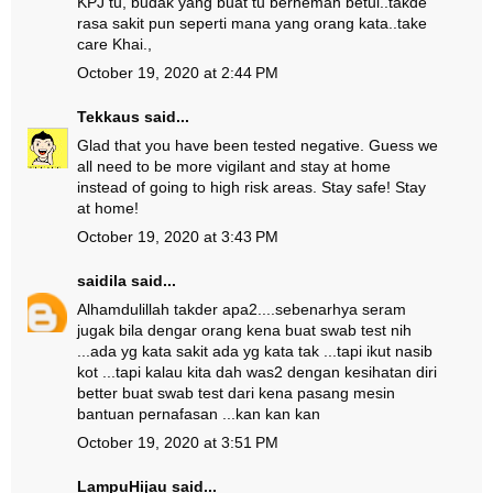
KPJ tu, budak yang buat tu berhemah betul..takde
rasa sakit pun seperti mana yang orang kata..take
care Khai.,
October 19, 2020 at 2:44 PM
Tekkaus
said...
Glad that you have been tested negative. Guess we
all need to be more vigilant and stay at home
instead of going to high risk areas. Stay safe! Stay
at home!
October 19, 2020 at 3:43 PM
saidila
said...
Alhamdulillah takder apa2....sebenarhya seram
jugak bila dengar orang kena buat swab test nih
...ada yg kata sakit ada yg kata tak ...tapi ikut nasib
kot ...tapi kalau kita dah was2 dengan kesihatan diri
better buat swab test dari kena pasang mesin
bantuan pernafasan ...kan kan kan
October 19, 2020 at 3:51 PM
LampuHijau
said...