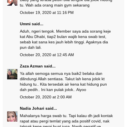
tu. Wah ada orang main gym sekarang
October 19, 2020 at 11:16 PM
Ummi
said...
Aduh, ngeri tengok. Member saya ada sorang keje
kat Abu Dhabi, tiap2 bulan wajib kena swab test,
sebab kat sana kes jauh lebih tinggi. Agaknya dia
pun dah lali.
October 20, 2020 at 12:45 AM
Zaza Azman
said...
Ya allah semoga semua nya baik2 belaka dan
dilindungi Allah sentiasa. Takut lah kena jolok kt
hidung tu.. Kita tersedak air kena kat hidung pun
dah pedih.. Ini kan pulak jolok.. Aiyoo
October 20, 2020 at 2:00 AM
Nadia Johari
said...
Mahalanya harga swab tu. Tapi kalau dh jadi kontak
rapat atau pergi temlat yang ada positif covid, nak
taknak kene pergi buat juga. Nasib negatif ye