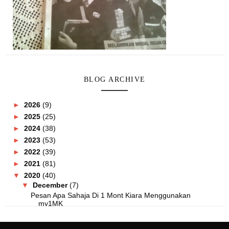
BLOG ARCHIVE
►
2026
(9)
►
2025
(25)
►
2024
(38)
►
2023
(53)
►
2022
(39)
►
2021
(81)
▼
2020
(40)
▼
December
(7)
Pesan Apa Sahaja Di 1 Mont Kiara Menggunakan
my1MK
Produk LengQuas Mudah Dibawa Travel, Cuma
Panaskan!