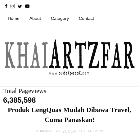
Home
About
Category
Contact
Total Pageviews
6,385,598
Produk LengQuas Mudah Dibawa Travel,
Cuma Panaskan!
KHAI ARTZFAR
21.12.20
FOOD REVIEW