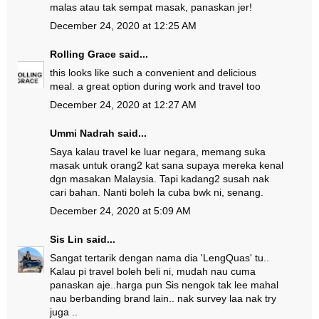
malas atau tak sempat masak, panaskan jer!
December 24, 2020 at 12:25 AM
Rolling Grace
said...
this looks like such a convenient and delicious
meal. a great option during work and travel too
December 24, 2020 at 12:27 AM
Ummi Nadrah
said...
Saya kalau travel ke luar negara, memang suka
masak untuk orang2 kat sana supaya mereka kenal
dgn masakan Malaysia. Tapi kadang2 susah nak
cari bahan. Nanti boleh la cuba bwk ni, senang.
December 24, 2020 at 5:09 AM
Sis Lin
said...
Sangat tertarik dengan nama dia 'LengQuas' tu..
Kalau pi travel boleh beli ni, mudah nau cuma
panaskan aje..harga pun Sis nengok tak lee mahal
nau berbanding brand lain.. nak survey laa nak try
juga ..