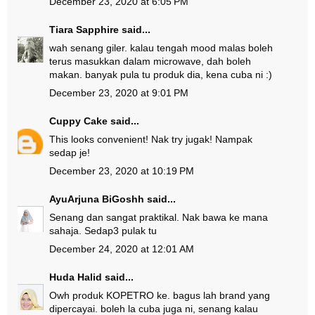
December 23, 2020 at 6:05 PM
Tiara Sapphire
said...
wah senang giler. kalau tengah mood malas boleh
terus masukkan dalam microwave, dah boleh
makan. banyak pula tu produk dia, kena cuba ni :)
December 23, 2020 at 9:01 PM
Cuppy Cake
said...
This looks convenient! Nak try jugak! Nampak
sedap je!
December 23, 2020 at 10:19 PM
AyuArjuna BiGoshh
said...
Senang dan sangat praktikal. Nak bawa ke mana
sahaja. Sedap3 pulak tu
December 24, 2020 at 12:01 AM
Huda Halid
said...
Owh produk KOPETRO ke. bagus lah brand yang
dipercayai. boleh la cuba juga ni, senang kalau