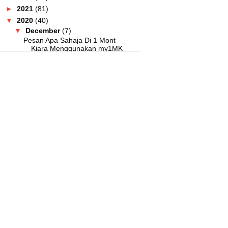
►
2021
(81)
▼
2020
(40)
▼
December
(7)
Pesan Apa Sahaja Di 1 Mont
Kiara Menggunakan my1MK
Produk LengQuas Mudah Dibawa
Travel, Cuma Panaskan!
Tips Kurangkan Muka Berminyak
Menggunakan Prettian
Korang Setuju Kerajaan Naikkan
Cukai Rokok Elektro...
800 Balang Kuih Kosong
Diberikan Untuk Mulakan Per...
Tak Sangka Kedai Ayamas
Banyak Pilihan Makanan
Sedap!
Order Makanan Di Citta Mall
Menggunakan myCITTA La...
►
November
(3)
►
October
(6)