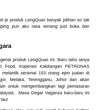
eli je produk LengQuas banyak pilihan so tak
mping pun aku rasa senang just buka dan
gara
genai produk LengQuas ini. Baru tahu ianya
RO Food,
Koperasi Kakitangan PETRONAS
elantik seramai 153 orang ejen jualan di
ngor, Melaka, Terengganu, Johor dan akan
i lain untuk mengembangkan lagi pemasaran
Malaysia. Masa Gegar Vaganza baru-baru ini
 tau!