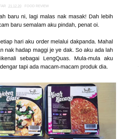
FAR
21.12.20
FOOD REVIEW
ah baru ni, lagi malas nak masak! Dah lebih
acam baru semalam aku pindah, penat oi.
setiap hari aku order melalui dakpanda. Mahal
n nak hadap maggi je ye dak. So aku ada lah
ikenali sebagai LengQuas. Mula-mula aku
me dengar tapi ada macam-macam produk dia.