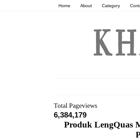
Home
About
Category
Cont
Total Pageviews
6,384,179
Produk LengQuas M
P