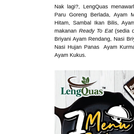
Nak lagi?, LengQuas menawarka
Paru Goreng Berlada, Ayam M
Hitam, Sambal Ikan Bilis, Ay
makanan
Ready To Eat
(sedia d
Briyani Ayam Rendang, Nasi Br
Nasi Hujan Panas Ayam Kurma,
Ayam Kukus.