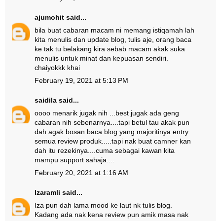
ajumohit
said...
bila buat cabaran macam ni memang istiqamah lah
kita menulis dan update blog, tulis aje, orang baca
ke tak tu belakang kira sebab macam akak suka
menulis untuk minat dan kepuasan sendiri.
chaiyokkk khai
February 19, 2021 at 5:13 PM
saidila
said...
oooo menarik jugak nih ...best jugak ada geng
cabaran nih sebenarnya....tapi betul tau akak pun
dah agak bosan baca blog yang majoritinya entry
semua review produk.....tapi nak buat camner kan
dah itu rezekinya....cuma sebagai kawan kita
mampu support sahaja....
February 20, 2021 at 1:16 AM
Izaramli
said...
Iza pun dah lama mood ke laut nk tulis blog.
Kadang ada nak kena review pun amik masa nak