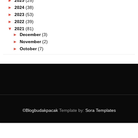
►
2025
(25)
►
2024
(38)
►
2023
(53)
►
2022
(39)
▼
2021
(81)
►
December
(3)
►
November
(2)
►
October
(7)
►
September
(8)
►
August
(10)
►
July
(11)
►
June
(4)
►
May
(7)
►
April
(17)
►
March
(5)
▼
February
(6)
©Blogbudakpacak
Template by:
Sora Templates
Kafe Ruma Puteh Kena Beratur Panjang!
Senarai Blogger Yang Mempunyai Perniagaan 2021
Wrap Kereta Murah? Ini Jumlah Kos Yang Korang
Kena...