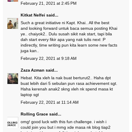
February 21, 2021 at 2:45 PM
Kitkat Nelfei
said...
Such a great initiative ni Kapt. Khai.. All the best
and looking forward untuk baca semua posting Khai
ye.. chaiyok2.. Dulu susah sikit nak start, tapi bila
dah start every fikir apa yang nak tulis next :P
indirectly, time writing pun kita learn some new facts
juga kan..
February 22, 2021 at 9:18 AM
Zaza Azman
said...
Hebat. Kita xleh la nak buat berturut2.. Haha dpt
buat lebih dari 5 sebulan pun rasa achievement sgt.
Haha kerenah anak2 skng xleh nk spend masa kt
laptop sgt
February 22, 2021 at 11:14 AM
Rolling Grace
said...
omg! good luck with this fun challenge. i wish i
could join you but i mmg xde masa nk blog tiap2