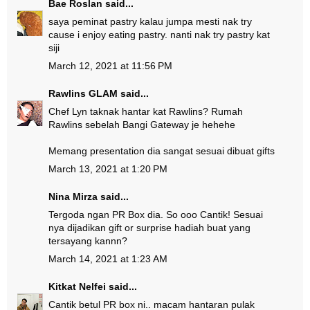
Bae Roslan
said...
saya peminat pastry kalau jumpa mesti nak try
cause i enjoy eating pastry. nanti nak try pastry kat
siji
March 12, 2021 at 11:56 PM
Rawlins GLAM
said...
Chef Lyn taknak hantar kat Rawlins? Rumah
Rawlins sebelah Bangi Gateway je hehehe
Memang presentation dia sangat sesuai dibuat gifts
March 13, 2021 at 1:20 PM
Nina Mirza
said...
Tergoda ngan PR Box dia. So ooo Cantik! Sesuai
nya dijadikan gift or surprise hadiah buat yang
tersayang kannn?
March 14, 2021 at 1:23 AM
Kitkat Nelfei
said...
Cantik betul PR box ni.. macam hantaran pulak