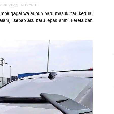
TZFAR
21.2.21
AUTOMOTIF
hampir gagal walaupun baru masuk hari kedua!
emalam) sebab aku baru lepas ambil kereta dan