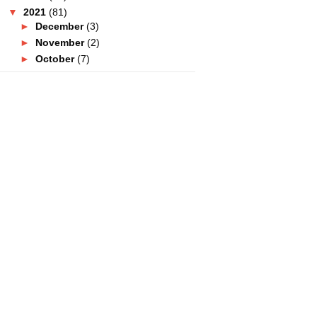
▼
2021
(81)
►
December
(3)
►
November
(2)
►
October
(7)
►
September
(8)
►
August
(10)
►
July
(11)
►
June
(4)
►
May
(7)
►
April
(17)
►
March
(5)
▼
February
(6)
Kafe Ruma Puteh Kena Beratur
Panjang!
Senarai Blogger Yang
Mempunyai Perniagaan 2021
Wrap Kereta Murah? Ini Jumlah
Kos Yang Korang Kena...
Cabaran Tulis Blog 14 Hari Non-
Stop!