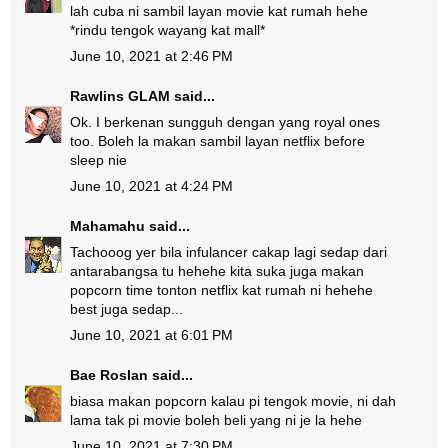
lah cuba ni sambil layan movie kat rumah hehe
*rindu tengok wayang kat mall*
June 10, 2021 at 2:46 PM
Rawlins GLAM
said...
Ok. I berkenan sungguh dengan yang royal ones
too. Boleh la makan sambil layan netflix before
sleep nie
June 10, 2021 at 4:24 PM
Mahamahu
said...
Tachooog yer bila infulancer cakap lagi sedap dari
antarabangsa tu hehehe kita suka juga makan
popcorn time tonton netflix kat rumah ni hehehe
best juga sedap...
June 10, 2021 at 6:01 PM
Bae Roslan
said...
biasa makan popcorn kalau pi tengok movie, ni dah
lama tak pi movie boleh beli yang ni je la hehe
June 10, 2021 at 7:30 PM