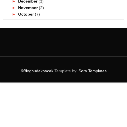
►
December
(3)
►
November
(2)
►
October
(7)
►
September
(8)
►
August
(10)
►
July
(11)
▼
June
(4)
Restoran Nasi Padang Di Shah Alam | Padangs On
Wheels
Jenis Dan Kategori Influencer, Korang Yang Mana?
Popcorn Ini Lagi Sedap Dari Jenama Antarabangsa Itu!
©Blogbudakpacak
Template by:
Sora Templates
Iklan Review Percuma Buat Peniaga Kecil Di Instagr...
►
May
(7)
►
April
(17)
►
March
(5)
►
February
(6)
►
January
(1)
►
2020
(40)
►
2019
(54)