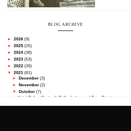
BLOG ARCHIVE
►
2026
(9)
►
2025
(25)
►
2024
(38)
►
2023
(53)
►
2022
(39)
▼
2021
(81)
►
December
(3)
►
November
(2)
▼
October
(7)
Hotel Paling Strategik Di Kuala Lumpur! Four Point...
Lulu Amerin Mall Kini Dibuka! Lulu Hypermarket Per...
Astrum Ampang Rumah Moden Paling Unik
Coolblog Ampang Point Kini Dibuka