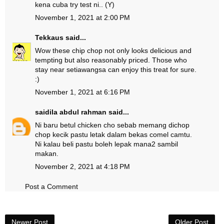
kena cuba try test ni.. (Y)
November 1, 2021 at 2:00 PM
Tekkaus
said...
Wow these chip chop not only looks delicious and
tempting but also reasonably priced. Those who
stay near setiawangsa can enjoy this treat for sure.
:)
November 1, 2021 at 6:16 PM
saidila abdul rahman
said...
Ni baru betul chicken cho sebab memang dichop
chop kecik pastu letak dalam bekas comel camtu.
Ni kalau beli pastu boleh lepak mana2 sambil
makan.
November 2, 2021 at 4:18 PM
Post a Comment
Newer Post
Older Post