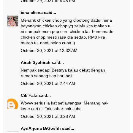
October 29, 2021 at 4:45 PM
iena eliena
said...
Menarik chicken chop yang dipotong dadu.. iena
bayangkan chicken chop yg selalu kita makan tu..
ni nampak mcm pop corn chicken la.. homemade
chicken chop mesti rasa dia sedap. RM8 kira
murah tu. nanti boleh cuba :)
October 30, 2021 at 12:32 AM
Airah Syahirah
said...
Nampak sedap! Bestnya kalau dekat dengan
rumah senang tiap hari beli
October 30, 2021 at 2:44 AM
Cik Fafa
said...
Woww serius la kat setiawangsa. Memang nak
kene cari ni. Tak sabar nak cuba
October 30, 2021 at 3:28 AM
AyuArjuna BiGoshh
said...