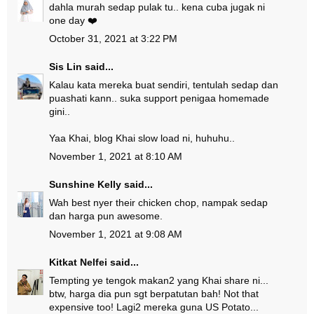
dahla murah sedap pulak tu.. kena cuba jugak ni
one day ❤️
October 31, 2021 at 3:22 PM
Sis Lin
said...
Kalau kata mereka buat sendiri, tentulah sedap dan
puashati kann.. suka support penigaa homemade
gini..
Yaa Khai, blog Khai slow load ni, huhuhu..
November 1, 2021 at 8:10 AM
Sunshine Kelly
said...
Wah best nyer their chicken chop, nampak sedap
dan harga pun awesome.
November 1, 2021 at 9:08 AM
Kitkat Nelfei
said...
Tempting ye tengok makan2 yang Khai share ni...
btw, harga dia pun sgt berpatutan bah! Not that
expensive too! Lagi2 mereka guna US Potato...