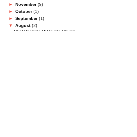
►
November
(9)
►
October
(1)
►
September
(1)
▼
August
(2)
BBQ Poolside Di Royale Chulan
Kuala Lumpur
Kasut Larrie Bukan Sahaja Murah
Tetapi Bagus Untuk...
►
July
(5)
►
June
(7)
►
May
(2)
►
April
(4)
►
March
(14)
►
February
(3)
►
January
(1)
►
2022
(39)
►
2021
(81)
►
2020
(40)
►
2019
(54)
►
2018
(74)