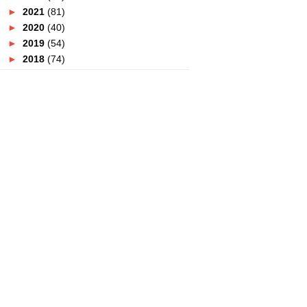
►
2021
(81)
►
2020
(40)
►
2019
(54)
►
2018
(74)
►
2017
(151)
►
2016
(115)
►
2015
(117)
►
2014
(164)
►
2013
(47)
►
2012
(69)
►
2011
(152)
▼
2010
(27)
▼
December
(20)
:: LAMBAIAN AKHIR 2010 DAN
SINARAN BARU 2011::
:: SOROTAN SUKAN 2010::
::DAJJAL TELAH MUNCUL DI
INDIA??::
::RAHSIA DI SEBALIK BULU
MATA::