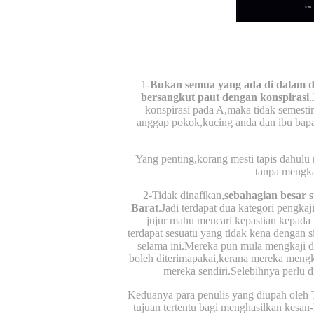
1-
Bukan semua yang ada di dalam dun
bersangkut paut dengan konspirasi
.
konspirasi pada A,maka tidak semesti
anggap pokok,kucing anda dan ibu bapa 
Yang penting,korang mesti tapis dahulu 
tanpa mengka
2-Tidak dinafikan,
sebahagian besar 
Barat
.Jadi terdapat dua kategori pengk
jujur mahu mencari kepastian kepada m
terdapat sesuatu yang tidak kena dengan 
selama ini.Mereka pun mula mengkaji 
boleh diterimapakai,kerana mereka mengka
mereka sendiri.Selebihnya perlu d
Keduanya para penulis yang diupah oleh T
tujuan tertentu bagi menghasilkan kesan