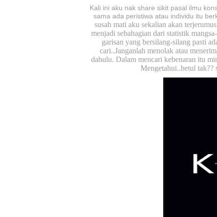
Kali ini aku nak share sikit pasal ilmu k
sama ada peristiwa atau individu itu ber
susah mati aku sekalian akan terjerumu
menjadi sebahagian dari statistik mangsa
garisan yang bersilang-silang pasti ad
cari..Janganlah menolak atau menerima 
dahulu. Dalam mencari kebenaran itu min
Mengetahui..betul tak?? 