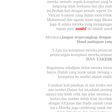
mereka menulis segala konspirasi yang b
langsung tidak berkuasa dan jika mah
ini.Berhati-hati dengan penulis seperti 
Vatican Assassin yang dalam menceritaka
Muhammad dan agama Islam juga dikataka
juga di antara mereka yang menganggap
tujuan para '
zombi
'
ini adalah unt
Moralnya,
jangan terperangkap dengan 
Hand mahupun yang b
3-Apa jua konspirasi mereka,perancan
perancangan konspirasi mereka,semua
DAN TAKDIR
Bagaimana sekalipun hebat mereka meran
hanya Dialah yang layak untuk menang s
konspirasi itu sendiri adalah mak
Gunakan kod panduan di atas ketika memb
rata sumber.Dalam hal ini,adalah pentin
supaya kita lebih celik dan jelas membac
kedua-dua sumber inilah telah dicerita
dengan AlQuran dan Hadis adalah cende
baca.Mereka juga cenderung untuk men