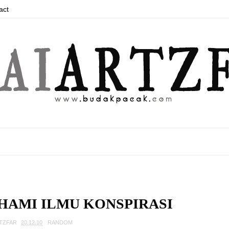
act
AMI ILMU KONSPIRASI
RTZFAR
20.12.10
RANDOM