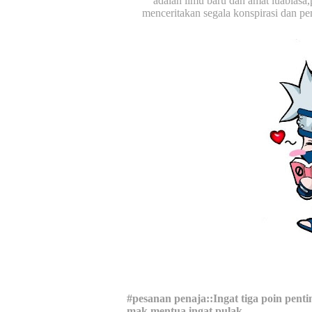
adalah ilmu baru dan amat luabiasa
menceritakan segala konspirasi dan 
#pesanan penaja::Ingat tiga poin penti
mak mentua ingat pulak...