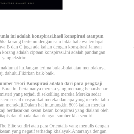
ia ini adalah konspirasi,hasil konspirasi ataupun
Jika korang bertemu dengan satu fakta bahawa terdapat
nya B dan C juga ada kaitan dengan konspirasi.Jangan
korang adalah ciptaan konspirasi.Ini adalah pandangan
yang ekstrim.
maklumat itu.Jangan terima bulat-bulat atau menolaknya
ji dahulu.Fikirkan baik-baik.
sumber Teori Konspirasi adalah dari para pengkaji
aji Barat ini.Pertamanya mereka yang memang benar-benar
isteri yang terjadi di sekeliling mereka.Mereka sedar
sistem sosial masyarakat mereka dan apa yang mereka tahu
dan mengkaji.Dalam hal ini,mungkin 80% kajian mereka
ji berdasarkan kesan-kesan konspirasi yang dialami oleh
itapis dan dipadankan dengan sumber kita sendiri.
he Elite sendiri atau para Orientalis yang menulis dengan
-kesan yang negatif terhadap khalayak.Antaranya dengan