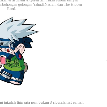
,padahal di dalam AlQuran dan Hadis sendiri banyak
pembohongan golongan Yahudi,Nasrani dan The Hidden
Hand.
ng ini,alah tiga saja pun bukan 3 ribu,alamat rumah