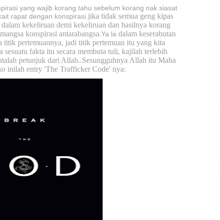
onspirasi yang wajib korang tahu sebelum korang nak siasat
jika tidak semua geng kipas
kait rapat dengan konspirasi.
s dalam kekeliruan demi kekeliruan dan hasilnya korang
-mangsa konspirasi antarabangsa.
dalam keserabutan
Ya la
a titik pertemuannya, jadi titik pertemuan itu yang kita
sesuatu fakta itu secara membuta tuli, kajilah terlebih
talah petunjuk dari Allah..Sesungguhnya Allah itu Maha
so inilah entry
'The Trafficker Code'
nya: