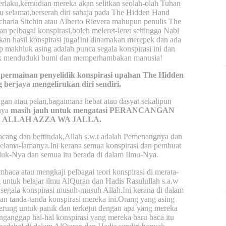
erlaku,kemudian mereka akan selitkan seolah-olah Tuhan
u selamat,berserah diri sahaja pada The Hidden Hand
Zecharia Sitchin atau Alberto Rievera mahupun penulis The
n pelbagai konspirasi,boleh meleret-leret sehingga Nabi
n hasil konspirasi juga!Ini dinamakan merepek dan ada
 makhluk asing adalah punca segala konspirasi ini dan
uk menduduki bumi dan memperhambakan manusia!
permainan penyelidik konspirasi upahan The Hidden
erjaya mengelirukan diri sendiri.
gan atau pelan,bagaimana hebat atau dasyat sekalipun
nya
masih jauh untuk mengatasi PERANCANGAN
 ALLAH AZZA WA JALLA.
cang dan bertindak,Allah s.w.t adalah Pemenangnya dan
elama-lamanya.Ini kerana semua konspirasi dan pembuat
hluk-Nya dan semua itu berada di dalam Ilmu-Nya.
aca atau mengkaji pelbagai teori konspirasi di merata-
g untuk belajar ilmu AlQuran dan Hadis Rasulullah s.a.w
a segala konspirasi musuh-musuh Allah.Ini kerana di dalam
kan tanda-tanda konspirasi mereka ini.Orang yang asing
rung untuk panik dan terkejut dengan apa yang mereka
ganggap hal-hal konspirasi yang mereka baru baca itu