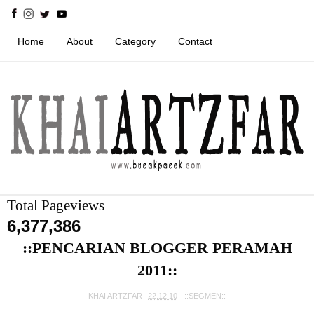
Home
About
Category
Contact
Total Pageviews
6,377,386
::PENCARIAN BLOGGER PERAMAH
2011::
KHAI ARTZFAR
22.12.10
::SEGMEN::