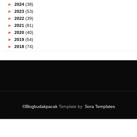
►
2024
(38)
►
2023
(53)
►
2022
(39)
►
2021
(81)
►
2020
(40)
►
2019
(54)
►
2018
(74)
►
2017
(151)
►
2016
(115)
►
2015
(117)
►
2014
(164)
►
2013
(47)
►
2012
(69)
►
2011
(152)
▼
2010
(27)
©Blogbudakpacak
Template by:
Sora Templates
▼
December
(20)
:: LAMBAIAN AKHIR 2010 DAN SINARAN BARU 2011::
:: SOROTAN SUKAN 2010::
::DAJJAL TELAH MUNCUL DI INDIA??::