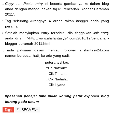
Copy
dan
Paste
entry
ini beserta gambarnya ke dalam blog
anda dengan menggunakan tajuk
'
Pencarian Blogger Peramah
2011
';
Tag sekurang-kurangnya 4 orang rakan
blogger
anda yang
peramah;
Setelah menyiapkan
entry
tersebut, sila tinggalkan
link entry
anda di sini >
http://www.ahsfantasy24.com/2010/12/pencarian-
blogger-peramah-2011.html
Tiada paksaan dalam menjadi follower
ahsfantasy24.com
namun berbesar hati jika ada yang sudi.
putera tesl tag:
::En.Nazran::
::Cik Timah::
::Cik Nadiah::
::Cik Liyana::
#pesanan penaja: time inilah korang patut exposed blog
korang pada umum
Tags
# ::SEGMEN::