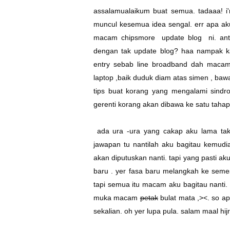
assalamualaikum buat semua. tadaaa! i'm
muncul kesemua idea sengal. err apa ak
macam chipsmore update blog ni. antar
dengan tak update blog? haa nampak kan
entry sebab line broadband dah macam
laptop ,baik duduk diam atas simen , bawa
tips buat korang yang mengalami sind
gerenti korang akan dibawa ke satu tahap
ada ura -ura yang cakap aku lama tak u
jawapan tu nantilah aku bagitau kemudi
akan diputuskan nanti. tapi yang pasti a
baru . yer fasa baru melangkah ke seme
tapi semua itu macam aku bagitau nanti.
muka macam
petak
bulat mata
,><. so ap
sekalian. oh yer lupa pula. salam maal hij