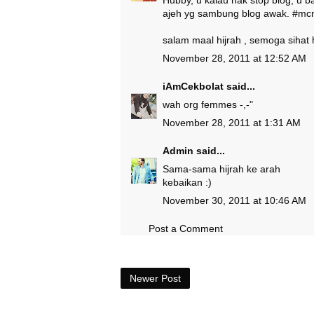
Hubby, u kalau nak stop blog, u ba
ajeh yg sambung blog awak. #mcm 
salam maal hijrah , semoga sihat 
November 28, 2011 at 12:52 AM
iAmCekbolat
said...
wah org femmes -,-"
November 28, 2011 at 1:31 AM
Admin
said...
Sama-sama hijrah ke arah
kebaikan :)
November 30, 2011 at 10:46 AM
Post a Comment
Newer Post