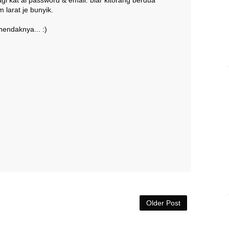
gi kat ai password & email. biar kitorang berdua
larat je bunyik.
hendaknya... :)
Older Post