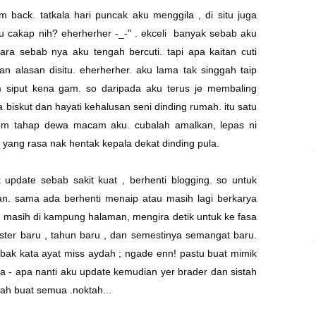
 back. tatkala hari puncak aku menggila , di situ juga
u cakap nih? eherherher -_-" . ekceli banyak sebab aku
a sebab nya aku tengah bercuti. tapi apa kaitan cuti
 alasan disitu. eherherher. aku lama tak singgah taip
 siput kena gam. so daripada aku terus je membaling
 biskut dan hayati kehalusan seni dinding rumah. itu satu
rom tahap dewa macam aku. cubalah amalkan, lepas ni
 yang rasa nak hentak kepala dekat dinding pula.
pdate sebab sakit kuat , berhenti blogging. so untuk
an. sama ada berhenti menaip atau masih lagi berkarya
ku masih di kampung halaman, mengira detik untuk ke fasa
ster baru , tahun baru , dan semestinya semangat baru.
 bak kata ayat
miss aydah
; ngade enn! pastu buat mimik
a - apa nanti aku update kemudian yer brader dan sistah
rah buat semua .noktah...