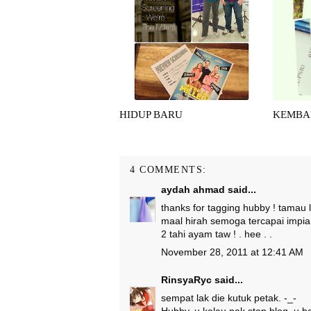
HIDUP BARU
KEMBAL
4 COMMENTS:
aydah ahmad
said...
thanks for tagging hubby ! tamau
maal hirah semoga tercapai impi
2 tahi ayam taw ! . hee . .
November 28, 2011 at 12:41 AM
RinsyaRyc
said...
sempat lak die kutuk petak. -_-