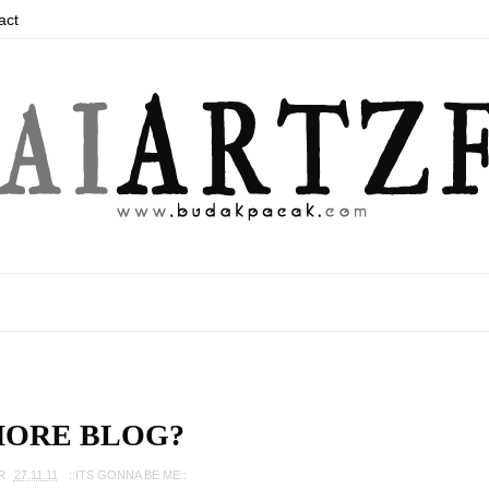
act
MORE BLOG?
R
27.11.11
::ITS GONNA BE ME::