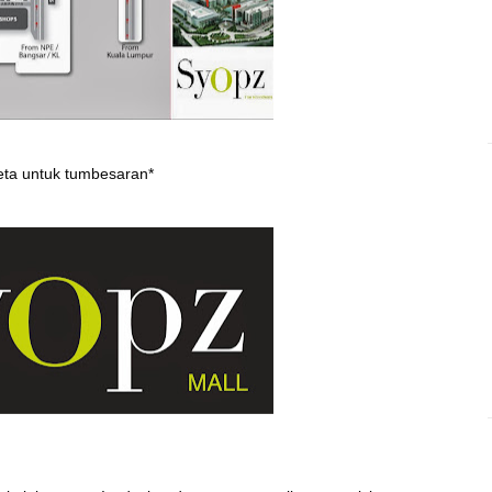
peta untuk tumbesaran*