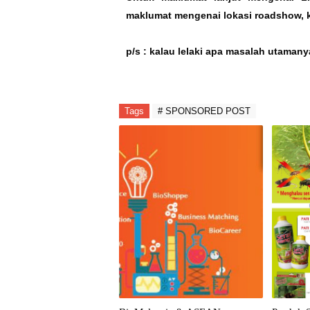
maklumat mengenai lokasi roadshow, k
p/s : kalau lelaki apa masalah utaman
Tags
# SPONSORED POST