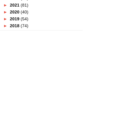
►
2021
(81)
►
2020
(40)
►
2019
(54)
►
2018
(74)
►
2017
(151)
►
2016
(115)
►
2015
(117)
►
2014
(164)
▼
2013
(47)
►
December
(8)
►
November
(5)
►
October
(3)
▼
September
(4)
PROGRAM VAKSINASI - HPV
UNTUK WANITA
SUPERSTARS OF MAGIC 3
30 ORANG YANG PERTAMA
DALAM ISLAM
HIDUP BARU