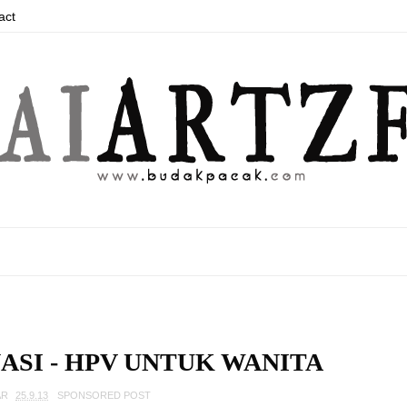
act
SI - HPV UNTUK WANITA
AR
25.9.13
SPONSORED POST