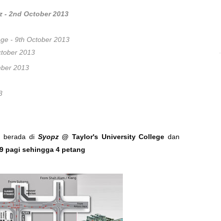
z - 2nd October 2013
ge - 9th October 2013
ctober 2013
ber 2013
3
n berada di
Syopz @
Taylor's University College
dan
9 pagi sehingga 4 petang