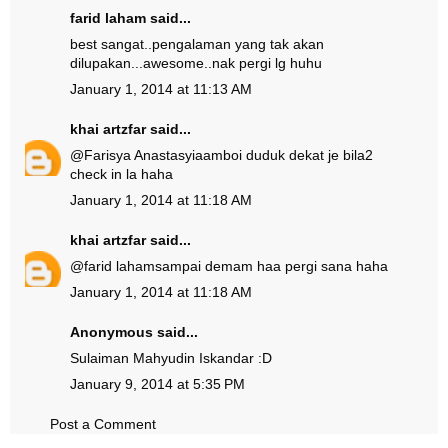
farid laham
said...
best sangat..pengalaman yang tak akan
dilupakan...awesome..nak pergi lg huhu
January 1, 2014 at 11:13 AM
khai artzfar
said...
@
Farisya Anastasyia
amboi duduk dekat je bila2
check in la haha
January 1, 2014 at 11:18 AM
khai artzfar
said...
@
farid laham
sampai demam haa pergi sana haha
January 1, 2014 at 11:18 AM
Anonymous said...
Sulaiman Mahyudin Iskandar :D
January 9, 2014 at 5:35 PM
Post a Comment