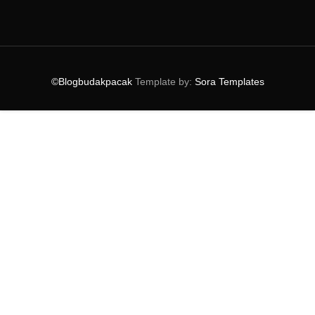
►
2014
(164)
▼
2013
(47)
▼
December
(8)
TEMPAT MENARIK DI KUALA TERENGGANU
TEMPAT - TEMPAT MENARIK DI PULAU PINANG
©Blogbudakpacak
Template by:
Sora Templates
VISIT MALAYSIA YEAR 2014 COUNTDOWN CARNIVAL
HOTEL MURAH DI KUALA TERENGGANU
HOTEL APARTMENT MURAH DI KUALA TERENGGANU
PERKHIDMATAN TEKSI BATU 3 SHAH ALAM
MELAMPAU !
MEDIA DAN SELEBRITI TURUN KE BENDANG !
CAPATI DAGING BBQ
►
November
(5)
►
October
(3)
►
September
(4)
►
July
(3)
►
June
(2)
►
May
(1)