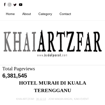
Home
About
Category
Contact
Total Pageviews
6,381,545
HOTEL MURAH DI KUALA
TERENGGANU
KHAI ARTZFAR
30.12.13
JOM MAKAN ANGIN
,
KAKI EVENT