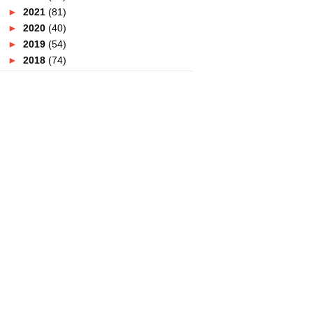
►
2021
(81)
►
2020
(40)
►
2019
(54)
►
2018
(74)
►
2017
(151)
►
2016
(115)
►
2015
(117)
►
2014
(164)
▼
2013
(47)
▼
December
(8)
TEMPAT MENARIK DI KUALA
TERENGGANU
TEMPAT - TEMPAT MENARIK DI
PULAU PINANG
VISIT MALAYSIA YEAR 2014
COUNTDOWN CARNIVAL
HOTEL MURAH DI KUALA
TERENGGANU
HOTEL APARTMENT MURAH DI
KUALA TERENGGANU