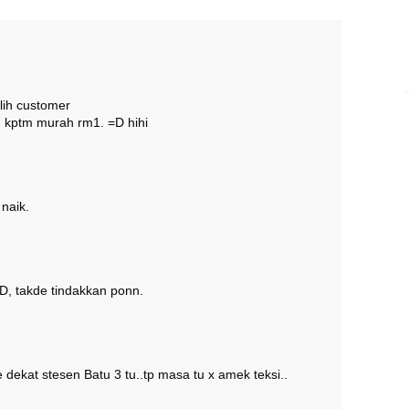
ilih customer
ah. kptm murah rm1. =D hihi
 naik.
D, takde tindakkan ponn.
 dekat stesen Batu 3 tu..tp masa tu x amek teksi..