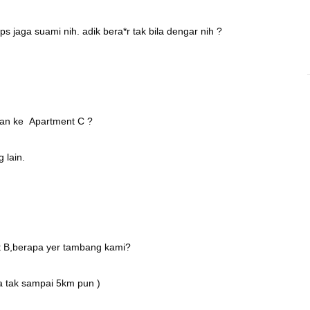
ps jaga suami nih. adik bera*r tak bila dengar nih ?
rkan ke Apartment C ?
g lain.
nt B,berapa yer tambang kami?
a tak sampai 5km pun )