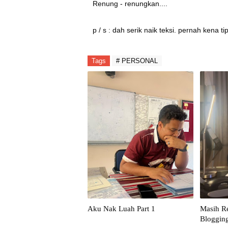
Renung - renungkan....
p / s : dah serik naik teksi. pernah kena
Tags
# PERSONAL
Aku Nak Luah Part 1
Masih R
Bloggin