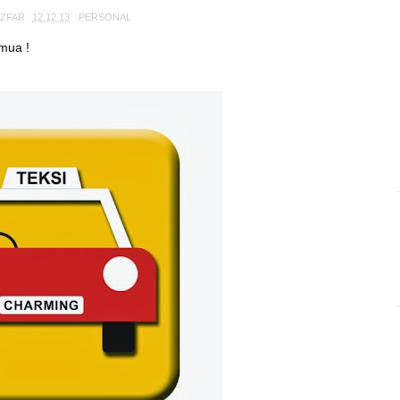
TZFAR
12.12.13
PERSONAL
mua !