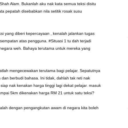
 Shah Alam. Bukanlah aku nak kata semua teksi disitu
ta pepatah disebabkan nila setitik rosak susu
i yang diberi kepercayaan , kenalah jalankan tugas
esempatan atas pengguna. #Situasi 1 tu dah terjadi
ej negara weh. Bahaya terutama untuk mereka yang
gatlah mengecewakan terutama bagi pelajar. Sepatutnya
an berbudi bahasa. Ini tidak, dahlah tak reti nak
 siap nak kenakan harga tinggi lagi dekat pelajar. masuk
ampai 5km dikenakan harga RM 21 untuk satu teksi?
salah dengan pengangkutan awam di negara kita boleh