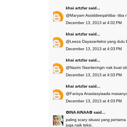
khai artzfar
said...
@
Maryam Assiddeeqah
tiba- tiba
December 13, 2013 at 4:02 PM
khai artzfar
said...
@
Leeza Dayasari
teksi yang dulu
December 13, 2013 at 4:03 PM
khai artzfar
said...
@
Nazim Nasri
teringin nak buat s
December 13, 2013 at 4:03 PM
khai artzfar
said...
@
Farisya Anastasyia
ada masanya 
December 13, 2013 at 4:03 PM
✿INA AINAA✿
said...
paling scary situasi yang pertama
juga naik teksi..