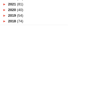
►
2021
(81)
►
2020
(40)
►
2019
(54)
►
2018
(74)
►
2017
(151)
►
2016
(115)
►
2015
(117)
►
2014
(164)
▼
2013
(47)
▼
December
(8)
TEMPAT MENARIK DI KUALA
TERENGGANU
TEMPAT - TEMPAT MENARIK DI
PULAU PINANG
VISIT MALAYSIA YEAR 2014
COUNTDOWN CARNIVAL
HOTEL MURAH DI KUALA
TERENGGANU
HOTEL APARTMENT MURAH DI
KUALA TERENGGANU