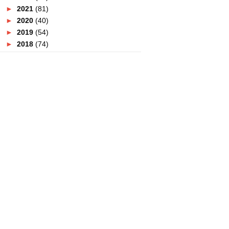
►
2021
(81)
►
2020
(40)
►
2019
(54)
►
2018
(74)
►
2017
(151)
►
2016
(115)
►
2015
(117)
▼
2014
(164)
►
December
(7)
►
November
(7)
►
October
(21)
►
September
(14)
►
August
(10)
►
July
(9)
►
June
(16)
►
May
(14)
►
April
(18)
►
March
(16)
►
February
(15)