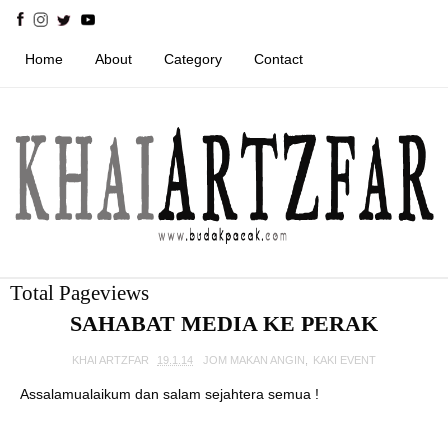
Home
About
Category
Contact
Total Pageviews
SAHABAT MEDIA KE PERAK
KHAI ARTZFAR
19.1.14
JOM MAKAN ANGIN
,
KAKI EVENT
Assalamualaikum dan salam sejahtera semua !