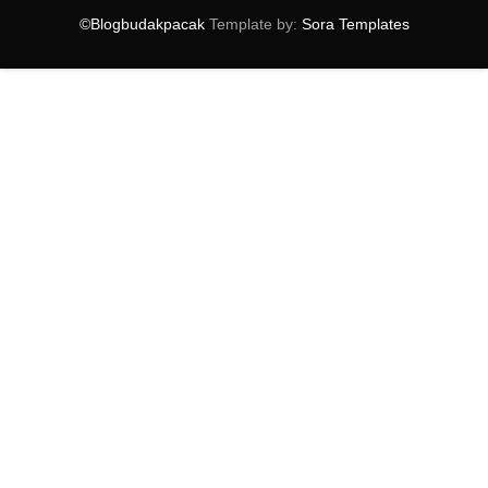
►
September
(14)
©Blogbudakpacak
Template by:
Sora Templates
►
August
(10)
►
July
(9)
►
June
(16)
►
May
(14)
►
April
(18)
►
March
(16)
►
February
(15)
▼
January
(17)
MAKHLUK SETINGGI 23 KAKI MENYERANG MALAYSIA
VOOPEE JANJIKAN PERKHIDMATAN PANGGILAN
PERCUMA
CARA UNTUK MENGESAN KAMERA CCTV DI TANDAS
DESA WATERPARK MENJANJIKAN SUATU KELAINAN
BURGER BAKAR SEDAP DAN POPULAR
VICTORIA BRIDGE
AIRASIA PERKENAL HIDANGAN TERBARU DALAM
PESAWAT