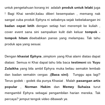
untuk pengetahuan korang ini adalah
produk untuk lelaki
juga
!
Bagi Khai sendiri,kalau diberi kesempatan , memang nak
sangat cuba produk Ephyra ni sebabnya sejak kebelakangan ini
badan cepat letih
dengan setiap hari merempit ke kuliah ,
cover event sana sini sampaikan kulit dah keluar
tompok -
tompok hitam
disebabkan panas yang melampau. Tak tahu
produk apa yang sesuai.
Dengan
khasiat Ephyra
,simptom yang Khai alami diatas dapat
diatasi. Semua ni Khai dapat tahu bila baca
testimoni
sis
Yuyu
Zulaikha
yang bila ambil Ephyra muka beliau semakin lembab
dan badan semakin cergas
,
(Baca sini)
. Tunggu apa lagi?
Terus godek - godek dia punya Khasiat . Malah
pasangan artis
popular
,
Norman Hakim
dan
Memey Suhaiza
turut
mengambil Ephyra sebagai pengambilan harian mereka. Tak
percaya? jemput tengok video dibawah ye.