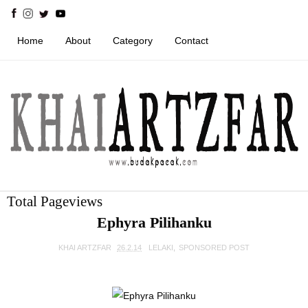
Home
About
Category
Contact
Total Pageviews
Ephyra Pilihanku
KHAI ARTZFAR
26.2.14
LELAKI
,
SPONSORED POST