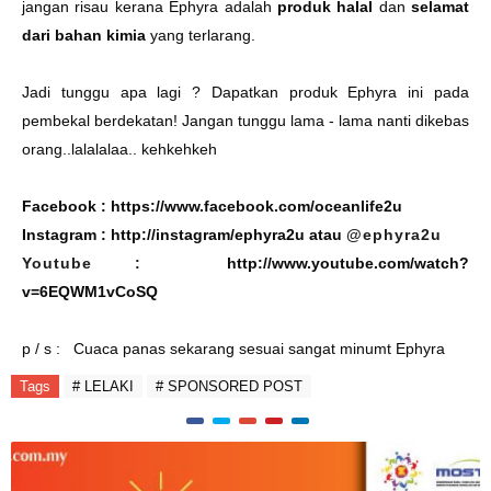
jangan risau kerana Ephyra adalah
produk halal
dan
selamat
dari bahan kimia
yang terlarang.
Jadi tunggu apa lagi ? Dapatkan produk Ephyra ini pada
pembekal berdekatan! Jangan tunggu lama - lama nanti dikebas
orang..lalalalaa.. kehkehkeh
Facebook :
https://www.facebook.com/oceanlife2u
Instagram :
http://instagram/ephyra2u
atau
@ephyra2u
Youtube :
http://www.youtube.com/watch?
v=6EQWM1vCoSQ
p / s : Cuaca panas sekarang sesuai sangat minumt Ephyra
Tags
# LELAKI
# SPONSORED POST