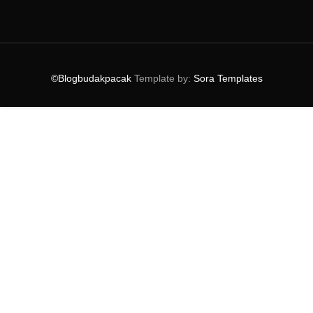
▼
2014
(164)
►
December
(7)
►
November
(7)
►
October
(21)
►
September
(14)
©Blogbudakpacak
Template by:
Sora Templates
►
August
(10)
►
July
(9)
►
June
(16)
►
May
(14)
►
April
(18)
►
March
(16)
▼
February
(15)
Anugerah Ejen Pelancongan 2013 - 2014
Petrosains Bekerjasama Dengan Tourism Malaysia Kua...
Ephyra Pilihanku
Gambar Samsung S5 Didedahkan
Kereta Kuda Tarikan Terbaru Di Kuala Lumpur
Review Filem Aku Akan Muncul