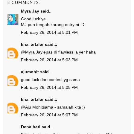
8 COMMENTS:
Myra Jay
said...
Good luck ye..
MJ pun tengah karang entry ni :D
February 26, 2014 at 5:01 PM
khai artzfar
said...
@
Myra Jay
lepas ni flawless la yer haha
February 26, 2014 at 5:03 PM
ajumohit
said...
good luck dari contest yg sama
February 26, 2014 at 5:05 PM
khai artzfar
said...
@
Aju Mohit
sama - samalah kita :)
February 26, 2014 at 5:07 PM
Denaihati
said...