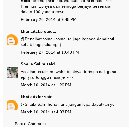
Billion terima kasih kerana sudi sertai kontes Pek
Premium Ephyra dan semoga berjaya tersenarai
dalam 100 yang terawal.
February 26, 2014 at 9:45 PM
khai artzfar
said...
@
Denaihati
sama -sama. tq juga kepada denaihati
sebab bagi peluang :)
February 27, 2014 at 10:48 PM
Sheila Salim
said...
Assalamualaikum. wahh bestnya. teringin nak guna
ephyra. tunggu masa je ~~~
March 10, 2014 at 1:26 PM
khai artzfar
said...
@
Sheila Salim
hehe nanti jangan lupa dapatkan ye
March 10, 2014 at 4:03 PM
Post a Comment