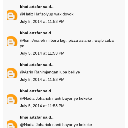
khai artzfar
said...
@
Hafiz Hafizol
yup wak doyok
July 5, 2014 at 11:53 PM
khai artzfar
said...
@
Ismi Ana
eh ni baru lagi, pizza asiana , wajib cuba
ye
July 5, 2014 at 11:53 PM
khai artzfar
said...
@
Azrin Rahim
jangan lupa beli ye
July 5, 2014 at 11:53 PM
khai artzfar
said...
@
Nadia Johari
ok nanti bayar ye kekeke
July 5, 2014 at 11:53 PM
khai artzfar
said...
@
Nadia Johari
ok nanti bayar ye kekeke