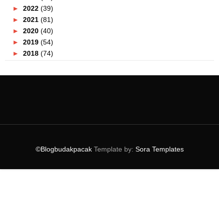
►
2022
(39)
►
2021
(81)
►
2020
(40)
►
2019
(54)
►
2018
(74)
►
2017
(151)
►
2016
(115)
►
2015
(117)
▼
2014
(164)
►
December
(7)
►
November
(7)
►
October
(21)
►
September
(14)
©Blogbudakpacak
Template by:
Sora Templates
►
August
(10)
▼
July
(9)
Lagu Raya 2014
Gambar Pesawat MH 17 Terhempas
Majlis Iftar Ramadhan eWana FM Dan Pak John
Steamb...