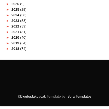
►
2026
(9)
►
2025
(25)
►
2024
(38)
►
2023
(53)
►
2022
(39)
►
2021
(81)
►
2020
(40)
►
2019
(54)
►
2018
(74)
►
2017
(151)
►
2016
(115)
►
2015
(117)
▼
2014
(164)
►
December
(7)
►
November
(7)
►
October
(21)
►
September
(14)
©Blogbudakpacak
Template by:
Sora Templates
►
August
(10)
▼
July
(9)
Lagu Raya 2014