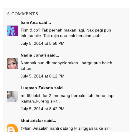
6 COMMENTS:
Ismi Ana
said...
Fish & co? Tak pernah makan lagi. Nak pegi pun
tak tau bile. Tak rajin nau nak berjalan jauh.
July 5, 2014 at 5:58 PM
Nadia Johari
said...
Nampak pun dh menyelerakan...harga pun boleh
tahan
July 5, 2014 at 8:12 PM
Luqman Zakaria
said...
rm 60 lebih for 2..memang berbaloi tuh..hehe..tapi
ikanlah..kureng sikit..
July 5, 2014 at 8:42 PM
khai artzfar
said...
@
Ismi Ana
alah nanti datang kl singgah la ke sini.