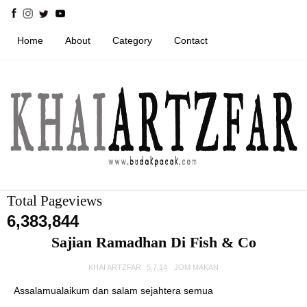
Home
About
Category
Contact
Total Pageviews
6,383,844
Sajian Ramadhan Di Fish & Co
KHAI ARTZFAR
5.7.14
JOM MAKAN
Assalamualaikum dan salam sejahtera semua