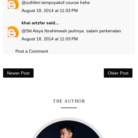
@
zulhilmi tempoyak
of course hehe
August 18, 2014 at 11:03 PM
khai artzfar
said...
@
Siti Aisya Ibrahim
wah jauhnya. salam perkenalan
August 18, 2014 at 11:03 PM
Post a Comment
Newer Post
Older Post
THE AUTHOR