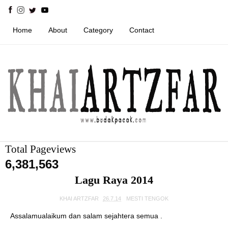
Home
About
Category
Contact
Total Pageviews
6,381,563
Lagu Raya 2014
KHAI ARTZFAR
26.7.14
MESTI TENGOK
Assalamualaikum dan salam sejahtera semua .