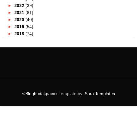
►
2022
(39)
►
2021
(81)
►
2020
(40)
►
2019
(54)
►
2018
(74)
►
2017
(151)
►
2016
(115)
►
2015
(117)
▼
2014
(164)
►
December
(7)
►
November
(7)
►
October
(21)
►
September
(14)
©Blogbudakpacak
Template by:
Sora Templates
►
August
(10)
▼
July
(9)
Lagu Raya 2014
Gambar Pesawat MH 17 Terhempas
Majlis Iftar Ramadhan eWana FM Dan Pak John
Steamb...