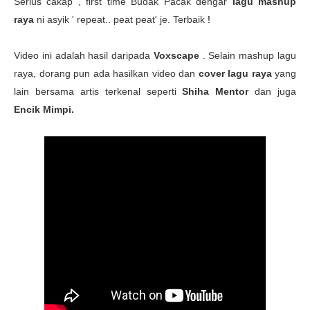
Serius cakap , first time Budak Pacak dengar
lagu mashup
raya
ni asyik ' repeat.. peat peat' je. Terbaik
!
Video ini adalah hasil daripada
Voxscape
. Selain mashup lagu
raya, dorang pun ada hasilkan video dan
cover lagu raya
yang
lain bersama artis terkenal seperti
Shiha Mentor
dan juga
Encik Mimpi.