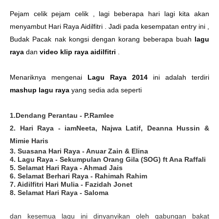
Pejam celik pejam celik , lagi beberapa hari lagi kita akan
menyambut Hari Raya Aidilfitri . Jadi pada kesempatan entry ini ,
Budak Pacak nak kongsi dengan korang beberapa buah
lagu
raya
dan
video klip raya aidilfitri
.
Menariknya mengenai
Lagu Raya 2014
ini adalah terdiri
mashup lagu raya
yang sedia ada seperti
1.Dendang Perantau - P.Ramlee
2. Hari Raya - iamNeeta, Najwa Latif, Deanna Hussin &
Mimie Haris
3. Suasana Hari Raya - Anuar Zain & Elina
4. Lagu Raya - Sekumpulan Orang Gila (SOG) ft Ana Raffali
5. Selamat Hari Raya - Ahmad Jais
6. Selamat Berhari Raya - Rahimah Rahim
7. Aidilfitri Hari Mulia - Fazidah Jonet
8. Selamat Hari Raya - Saloma
dan kesemua lagu ini dinyanyikan oleh gabungan bakat