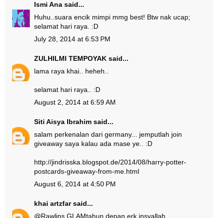
Ismi Ana
said...
Huhu..suara encik mimpi mmg best! Btw nak ucap;
selamat hari raya. :D
July 28, 2014 at 6:53 PM
ZULHILMI TEMPOYAK
said...
lama raya khai.. heheh..
selamat hari raya.. :D
August 2, 2014 at 6:59 AM
Siti Aisya Ibrahim
said...
salam perkenalan dari germany... jemputlah join
giveaway saya kalau ada mase ye.. :D
http://jindrisska.blogspot.de/2014/08/harry-potter-
postcards-giveaway-from-me.html
August 6, 2014 at 4:50 PM
khai artzfar
said...
@
Rawlins GLAM
tahun depan erk insyallah