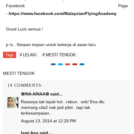
Facebook Page
-
https://www.facebook.com/MalaysianFlyingAcademy
Good Luck semua
!
p /s ; Simpan impian untuk bekerja di awan biru
Tags
# LELAKI
# MESTI TENGOK
MESTI TENGOK
10 COMMENTS:
✿INA AINAA✿
said...
Rasanya tak layak kot.. rabun.. sob! Ena dlu
memang cita2 nak jadi pilot.. tapi tak
terkesampaian...
August 13, 2014 at 12:26 PM
Ismi Ana
said...