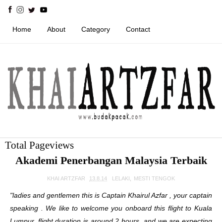
Home
About
Category
Contact
Total Pageviews
Akademi Penerbangan Malaysia Terbaik
KHAI ARTZFAR
13.8.14
LELAKI
,
MESTI TENGOK
"ladies and gentlemen this is Captain Khairul Azfar , your captain
speaking . We like to welcome you onboard this flight to Kuala
Lumpur. flight duration is around 2 hours and we are expecting