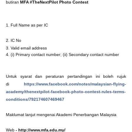
butiran
MFA #TheNextPilot Photo Contest
1. Full Name as per IC
2. IC No
3. Valid email address
4. (i) Primary contact number; (ii) Secondary contact number
Untuk syarat dan peraturan pertandingan ini boleh rujuk
di
https://www.facebook.com/
notes/
malaysian-flying-
academy/
thenextpilot-facebook-photo
-contest-rules-terms-
condi
tions/792174607469467
Maklumat lanjut mengenai Akademi Penerbangan Malaysia
Web
-
http://www.mfa.edu.my/