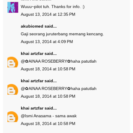
Wuuu~pilot tuh. Thanks for info. :)
August 13, 2014 at 12:35 PM
akubiomed
said...
Gaji seorang juruterbang memang kencang.
August 13, 2014 at 4:09 PM
khai artzfar
said...
@
✿AINAA ROSEBERRY✿
haha patutlah
August 18, 2014 at 10:58 PM
khai artzfar
said...
@
✿AINAA ROSEBERRY✿
haha patutlah
August 18, 2014 at 10:58 PM
khai artzfar
said...
@
Ismi Ana
sama - sama awak
August 18, 2014 at 10:58 PM