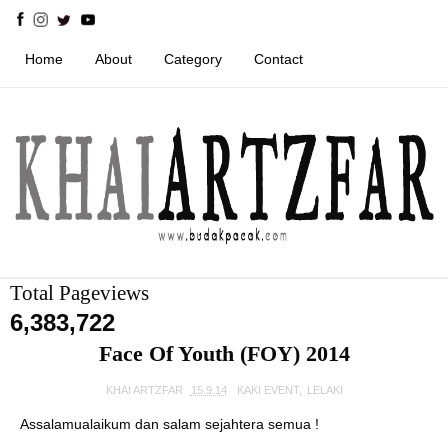
Home
About
Category
Contact
Total Pageviews
6,383,722
Face Of Youth (FOY) 2014
KHAI ARTZFAR
15.9.14
KAKI EVENT
,
LELAKI
Assalamualaikum dan salam sejahtera semua !