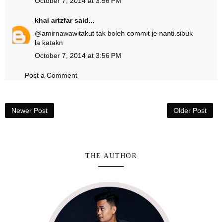
October 7, 2014 at 3:56 PM
khai artzfar
said...
@
amirnawawi
takut tak boleh commit je nanti.sibuk
la katakn
October 7, 2014 at 3:56 PM
Post a Comment
Newer Post
Older Post
THE AUTHOR