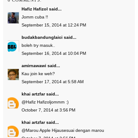
6 COMMENTS:
Hafiz Hafizol
said...
Jomm cuba !!
September 15, 2014 at 12:24 PM
budakbandunglaici
said...
boleh try masuk..
September 16, 2014 at 10:04 PM
amirnawawi
said...
Kau join ke weh?
September 17, 2014 at 5:58 AM
khai artzfar
said...
@
Hafiz Hafizol
jommm :)
October 7, 2014 at 3:56 PM
khai artzfar
said...
@
Marou Apple Hijau
sesuai dengan marou