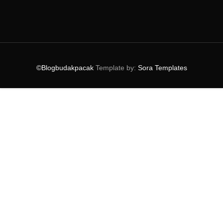
▼
2015
(117)
►
December
(10)
►
November
(9)
►
October
(3)
►
September
(5)
►
August
(9)
©Blogbudakpacak
Template by:
Sora Templates
►
July
(10)
▼
June
(14)
Hidangan Thai Di Chakri Palace
Khasiat Pati Kurma LivYoung Noni Al-Qurma
AirAsia Free Seats!
Tempat Buffet Ramadhan Menarik
Penawar Rambut Gugur
Gempak Raya Bersama Jakel 2015
Me' Nate Steak Hub Ramadhan Buffet
Fish & Co. Pavilion Perkenalkan Ramadhan Buffet Di...
Masakan Nenda Di Restoran Rebung