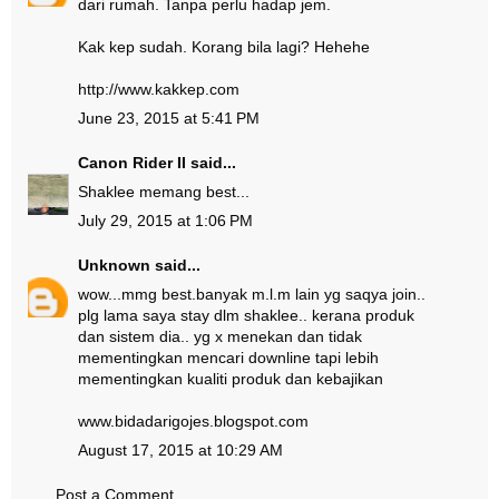
dari rumah. Tanpa perlu hadap jem.
Kak kep sudah. Korang bila lagi? Hehehe
http://www.kakkep.com
June 23, 2015 at 5:41 PM
Canon Rider II
said...
Shaklee memang best...
July 29, 2015 at 1:06 PM
Unknown
said...
wow...mmg best.banyak m.l.m lain yg saqya join..
plg lama saya stay dlm shaklee.. kerana produk
dan sistem dia.. yg x menekan dan tidak
mementingkan mencari downline tapi lebih
mementingkan kualiti produk dan kebajikan
www.bidadarigojes.blogspot.com
August 17, 2015 at 10:29 AM
Post a Comment