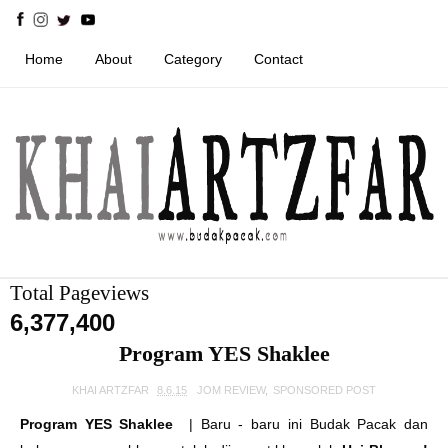
Home
About
Category
Contact
Total Pageviews
6,377,400
Program YES Shaklee
KHAI ARTZFAR
8.6.15
JOM REVIEW
,
SPONSORED POST
Program YES Shaklee
|
Baru - baru ini Budak Pacak dan