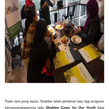
Pada sesi yang lepas, Shaklee t
elah perkenal satu lagi program
kemasyarakatannya iaitu
Shaklee Cares for Our Youth
bagi