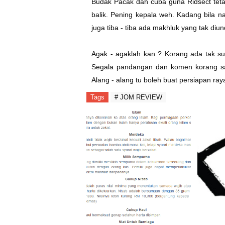
Budak Pacak dah cuba guna Ridsect tetap
balik. Pening kepala weh. Kadang bila 
juga tiba - tiba ada makhluk yang tak d
Agak - agaklah kan ? Korang ada tak sug
Segala pandangan dan komen korang san
Alang - alang tu boleh buat persiapan r
Tags
# JOM REVIEW