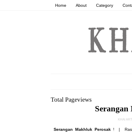
Home
About
Category
Cont
Total Pageviews
Serangan 
KHAI AR
Serangan Makhluk Perosak
!
| Rasan