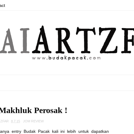
act
Makhluk Perosak !
TZFAR
8.7.15
JOM REVIEW
ya entry Budak Pacak kali ini lebih untuk dapatkan