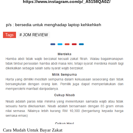
https://www.instagram.com/p/_A5158QA0Z/
p/s : bersedia untuk menghadap laptop kehkehkeh
Tags
# JOM REVIEW
Cara Mudah Untuk Bayar Zakat