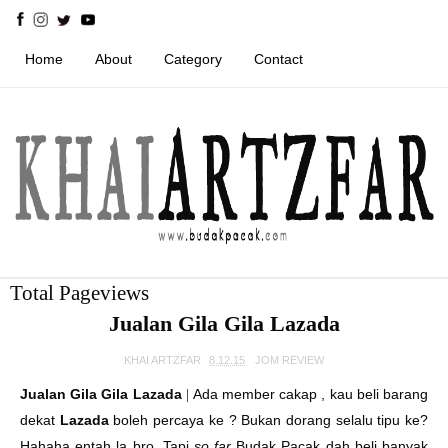
Home
About
Category
Contact
Total Pageviews
Jualan Gila Gila Lazada
KHAI ARTZFAR
8.12.15
JOM REVIEW
Jualan Gila Gila Lazada
Ada member cakap , kau beli barang
|
dekat
Lazada
boleh percaya ke ? Bukan dorang selalu tipu ke?
Hahaha entah la bro. Tapi
so far
Budak Pacak dah beli banyak