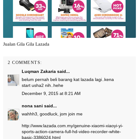
Jualan Gila Gila Lazada
2 COMMENTS:
Luqman Zakaria
said...
belum pernah beli barang kat lazada lagi..kena
start usha2 nih..hehe
December 9, 2015 at 8:21 AM
nona sani
said...
wahhh3, goodluck, jom join me
http://www.lazada.com.my/genuine-xiaomi-xiaoyi-yi-
sports-action-camera-full-hd-video-recorder-white-
basic-3386024.html