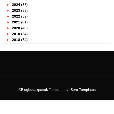
►
2024
(38)
►
2023
(53)
►
2022
(39)
►
2021
(81)
►
2020
(40)
►
2019
(54)
►
2018
(74)
►
2017
(151)
▼
2016
(115)
►
December
(15)
►
November
(7)
►
October
(12)
►
September
(13)
►
August
(11)
►
July
(7)
©Blogbudakpacak
Template by:
Sora Templates
▼
June
(19)
Butik Elle Zada Didakwa Menipu !
Sedapnya Makan Di D'Saji KL Titiwangsa
Tempat Berbuka Puasa Di Putrajaya