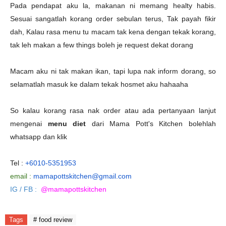
Pada pendapat aku la, makanan ni memang healty habis.
Sesuai sangatlah korang order sebulan terus, Tak payah fikir
dah, Kalau rasa menu tu macam tak kena dengan tekak korang,
tak leh makan a few things boleh je request dekat dorang
Macam aku ni tak makan ikan, tapi lupa nak inform dorang, so
selamatlah masuk ke dalam tekak hosmet aku hahaaha
So kalau korang rasa nak order atau ada pertanyaan lanjut
mengenai
menu diet
dari Mama Pott's Kitchen bolehlah
whatsapp dan klik
Tel :
+6010-5351953
email :
mamapottskitchen@gmail.com
IG / FB :
@mamapottskitchen
Tags
# food review