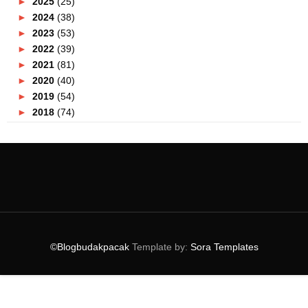
►
2025
(25)
►
2024
(38)
►
2023
(53)
►
2022
(39)
►
2021
(81)
►
2020
(40)
►
2019
(54)
►
2018
(74)
►
2017
(151)
▼
2016
(115)
►
December
(15)
►
November
(7)
►
October
(12)
►
September
(13)
▼
August
(11)
Gillette Mach3 Baru Pencukur Yang Terbaik!
©Blogbudakpacak
Template by:
Sora Templates
Senangnya Travel dengan OYO
Karnival Hartanah #U4RIA Di Pulau Pinang
Pengalaman Bercuti Di Perkampungan Orang Asli
Kamp...