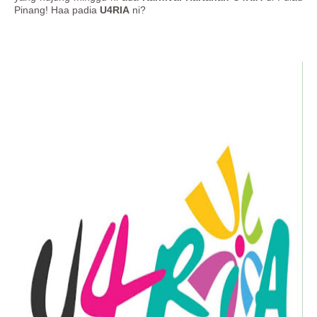
Pinang! Haa padia
U4RIA
ni?