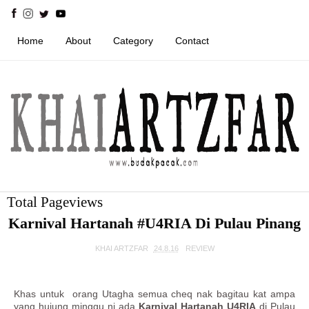
Home
About
Category
Contact
Total Pageviews
Karnival Hartanah #U4RIA Di Pulau Pinang
KHAI ARTZFAR
24.8.16
REVIEW
Khas untuk orang Utagha semua cheq nak bagitau kat ampa
yang hujung minggu ni ada
Karnival Hartanah U4RIA
di Pulau