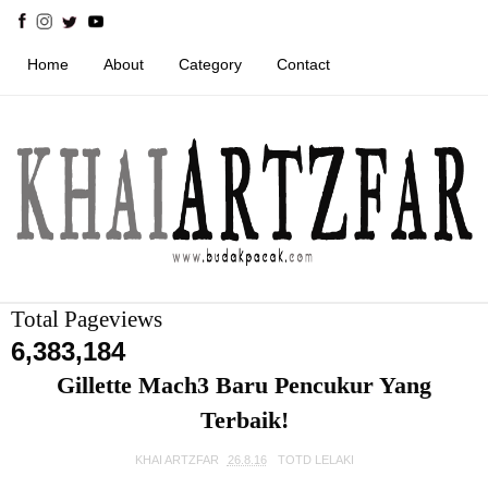
Home
About
Category
Contact
Total Pageviews
6,383,184
Gillette Mach3 Baru Pencukur Yang
Terbaik!
KHAI ARTZFAR
26.8.16
TOTD LELAKI