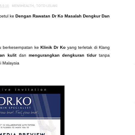
5.9.16
MENSHEALTH
,
TOTD LELAKI
betul ke
Dengan Rawatan Dr Ko Masalah Dengkur Dan
aku berkesempatan ke
Klinik Dr Ko
yang terletak di Klang
an kulit
dan
mengurangkan dengkuran tidur
tanpa
i Malaysia