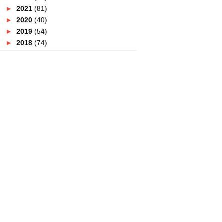
►
2021
(81)
►
2020
(40)
►
2019
(54)
►
2018
(74)
►
2017
(151)
▼
2016
(115)
►
December
(15)
►
November
(7)
►
October
(12)
▼
September
(13)
Dengan Rawatan Dr Ko Masalah
Dengkur Dan Penuaan K...
Citrawarna 2016 Lagi Meriah !
Gentlemen's Tonic Salon Mewah
UK Pertama Di Malaysia
AirAsia Runway Ready Designer
Search Meriah !
Deodoran Semburan 'No Gas'
Pertama Di Malaysia