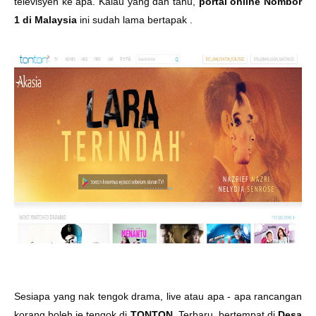
televisyen ke apa. Kalau yang dah tahu,
portal online Nombor
1 di Malaysia
ini sudah lama bertapak .
Sesiapa yang nak tengok drama, live atau apa - apa rancangan
korang boleh je tengok di
TONTON
. Terbaru, bertempat di
Desa