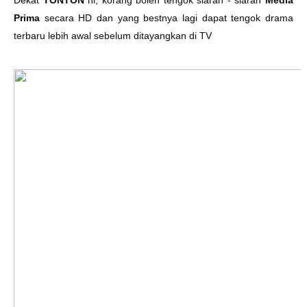
Dekat
TONTON
ni, korang boleh tengok siaran - siaran
Media
Prima
secara HD dan yang bestnya lagi dapat tengok drama
terbaru lebih awal sebelum ditayangkan di TV