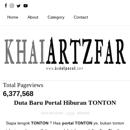
Home
About
Category
Contact
Total Pageviews
6,377,568
Duta Baru Portal Hiburan TONTON
KHAI ARTZFAR
7.9.16
REVIEW
Siapa tengok
TONTON
? Haa
portal TONTON
ye, bukan tonton