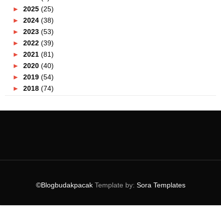
►
2025
(25)
►
2024
(38)
►
2023
(53)
►
2022
(39)
►
2021
(81)
►
2020
(40)
►
2019
(54)
►
2018
(74)
▼
2017
(151)
►
December
(2)
►
November
(5)
►
October
(8)
►
September
(5)
►
August
(10)
►
July
(8)
►
June
(19)
©Blogbudakpacak
Template by:
Sora Templates
►
May
(31)
►
April
(17)
▼
March
(18)
Persiapan Sukan Olimpik Musim Sejuk PyeongChang