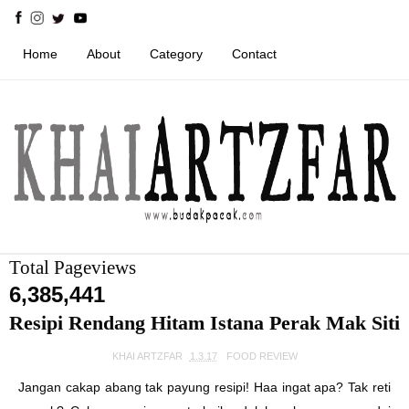
Home
About
Category
Contact
Total Pageviews
6,385,441
Resipi Rendang Hitam Istana Perak Mak Siti
KHAI ARTZFAR
1.3.17
FOOD REVIEW
Jangan cakap abang tak payung resipi! Haa ingat apa? Tak reti