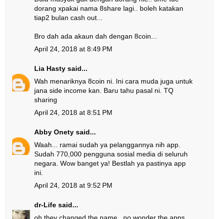
dorang xpakai nama 8share lagi.. boleh katakan
tiap2 bulan cash out...
Bro dah ada akaun dah dengan 8coin...
April 24, 2018 at 8:49 PM
Lia Hasty
said...
Wah menariknya 8coin ni. Ini cara muda juga untuk
jana side income kan. Baru tahu pasal ni. TQ
sharing
April 24, 2018 at 8:51 PM
Abby Onety
said...
Waah... ramai sudah ya pelanggannya nih app.
Sudah 770,000 pengguna sosial media di seluruh
negara. Wow banget ya! Bestlah ya pastinya app
ini.
April 24, 2018 at 9:52 PM
dr-Life
said...
oh they changed the name.. no wonder the apps