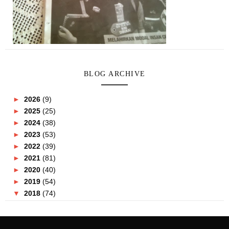
BLOG ARCHIVE
►
2026
(9)
►
2025
(25)
►
2024
(38)
►
2023
(53)
►
2022
(39)
►
2021
(81)
►
2020
(40)
►
2019
(54)
▼
2018
(74)
►
December
(4)
►
November
(2)
►
October
(5)