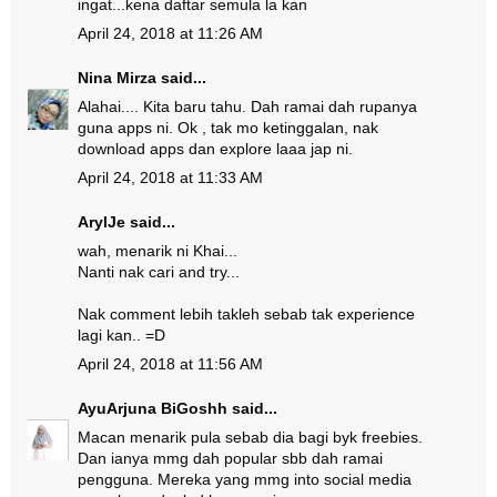
ingat...kena daftar semula la kan
April 24, 2018 at 11:26 AM
Nina Mirza
said...
Alahai.... Kita baru tahu. Dah ramai dah rupanya
guna apps ni. Ok , tak mo ketinggalan, nak
download apps dan explore laaa jap ni.
April 24, 2018 at 11:33 AM
ArylJe
said...
wah, menarik ni Khai...
Nanti nak cari and try...
Nak comment lebih takleh sebab tak experience
lagi kan.. =D
April 24, 2018 at 11:56 AM
AyuArjuna BiGoshh
said...
Macan menarik pula sebab dia bagi byk freebies.
Dan ianya mmg dah popular sbb dah ramai
pengguna. Mereka yang mmg into social media