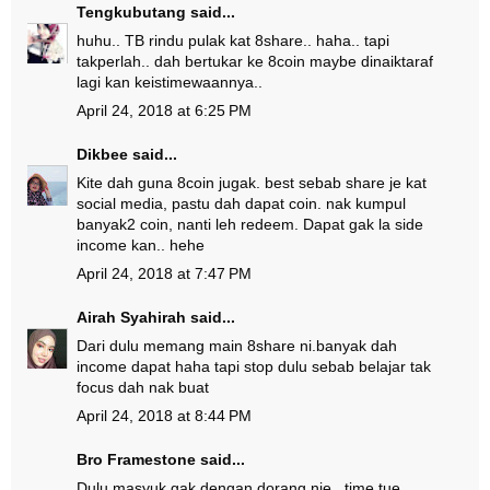
Tengkubutang
said...
huhu.. TB rindu pulak kat 8share.. haha.. tapi
takperlah.. dah bertukar ke 8coin maybe dinaiktaraf
lagi kan keistimewaannya..
April 24, 2018 at 6:25 PM
Dikbee
said...
Kite dah guna 8coin jugak. best sebab share je kat
social media, pastu dah dapat coin. nak kumpul
banyak2 coin, nanti leh redeem. Dapat gak la side
income kan.. hehe
April 24, 2018 at 7:47 PM
Airah Syahirah
said...
Dari dulu memang main 8share ni.banyak dah
income dapat haha tapi stop dulu sebab belajar tak
focus dah nak buat
April 24, 2018 at 8:44 PM
Bro Framestone
said...
Dulu masyuk gak dengan dorang nie.. time tue