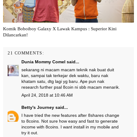
Komik Boboiboy Galaxy X Lawak Kampus : Superior Kini
Dilancarkan!
21 COMMENTS:
Dunia Mommy Comel
said...
sekarang ni macam macam teknik nak buat duit
kan, sampai tak terkejar dek waktu, baru nak
khatam satu, dtg lagi yg baru. Ape pun nak
research further psal 8coin ni sbb macam menarik.
April 24, 2018 at 10:46 AM
Betty's Journey
said...
I have tried the new features after 8shares change
to 8coins. Not sure how easy and fast to generate
income with 8coins. I want install in my mobile and
try it out.