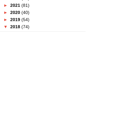
►
2021
(81)
►
2020
(40)
►
2019
(54)
▼
2018
(74)
►
December
(4)
►
November
(2)
►
October
(5)
►
September
(6)
►
August
(3)
►
July
(3)
►
June
(9)
►
May
(23)
▼
April
(8)
Food Truck Di Kuala Lumpur
Memang Terbaik!
Kecewa Dengan TGV Cinemas
Tahniah! 8Share Kini Dikenali
Sebagai 8Coin
Percaya Atau Tidak Produk
Kerengga Boleh Buat Kora...