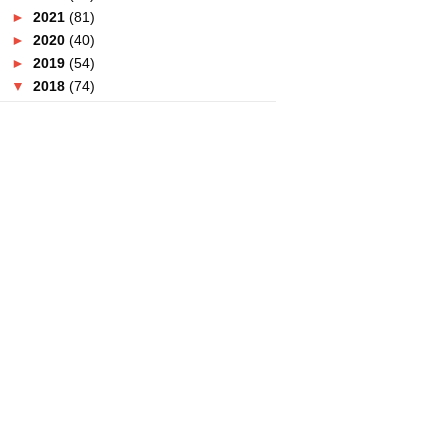
►
2021
(81)
►
2020
(40)
►
2019
(54)
▼
2018
(74)
►
December
(4)
►
November
(2)
►
October
(5)
►
September
(6)
►
August
(3)
►
July
(3)
►
June
(9)
▼
May
(23)
Mudahnya Nak Bagi Hadiah
Untuk Si Dia Menggunakan ...
Jimat Dengan Buih Mandian
Dashing 2 Dalam 1 Muka &...
Masalah Peluh? Gunakan
Dashing Sport
Tempat Berbuka Puasa : Bangi
Golf Resort Tawarkan ...