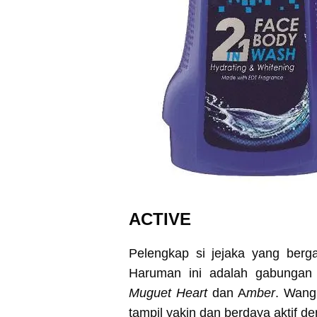
ACTIVE
Pelengkap si jejaka yang berg
Haruman ini adalah gabunga
Muguet Heart
dan A
mber
. Wangi
tampil yakin dan berdaya aktif d