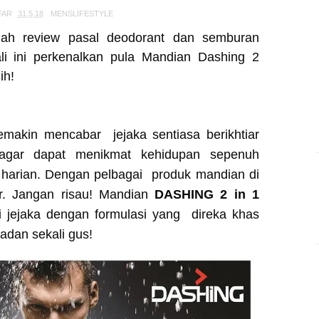
FAR
31.5.18
MENSLIFESTYLE
dah review pasal deodorant dan semburan
ali ini perkenalkan pula Mandian Dashing 2
nih!
makin mencabar jejaka sentiasa berikhtiar
gar dapat menikmat kehidupan sepenuh
 harian. Dengan pelbagai produk mandian di
r. Jangan risau! Mandian
DASHING 2 in 1
i jejaka dengan formulasi yang direka khas
dan sekali gus!