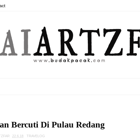
act
an Bercuti Di Pulau Redang
TZFAR
22.6.18
TRAVELOG