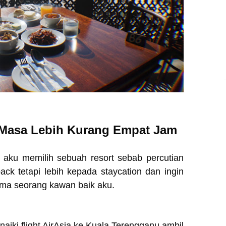
 Masa Lebih Kurang Empat Jam
 aku memilih sebuah resort sebab percutian
ack tetapi lebih kepada staycation dan ingin
ma seorang kawan baik aku.
naiki flight AirAsia ke Kuala Terengganu ambil