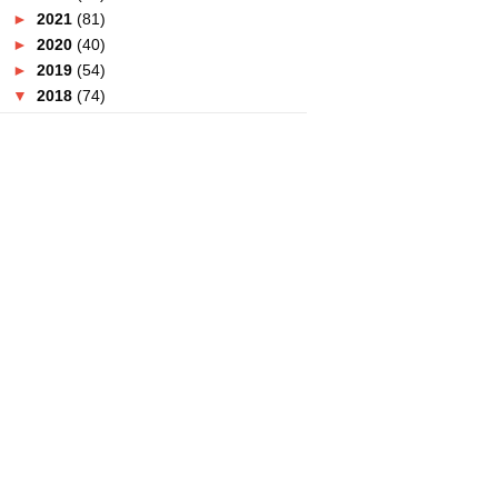
►
2021
(81)
►
2020
(40)
►
2019
(54)
▼
2018
(74)
►
December
(4)
►
November
(2)
►
October
(5)
►
September
(6)
►
August
(3)
►
July
(3)
▼
June
(9)
Resipi Sira Pisang Bersusu
Cuma Wefie Dengan Jus Hidayah
Gold Dan Menang RM10...
Tips Dan Pengalaman Bercuti Di
Pulau Redang
Siapa Nak Jersi Bolasepak
Dunia? Dapatkan Di Yoodo
Pengalaman Berbuka Di Hotel
PNB Perdana Kuala Lumpur