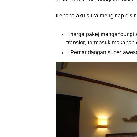
Kenapa aku suka menginap disini
harga pakej mengandungi se
transfer, termasuk makanan d
Pemandangan super aweso