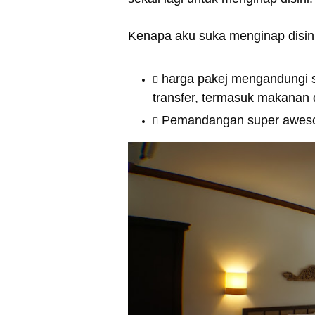
Kenapa aku suka menginap disini
harga pakej mengandungi se
transfer, termasuk makanan d
Pemandangan super aweso