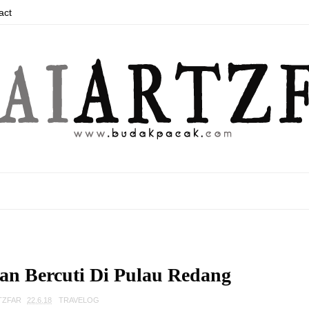
act
an Bercuti Di Pulau Redang
TZFAR
22.6.18
TRAVELOG