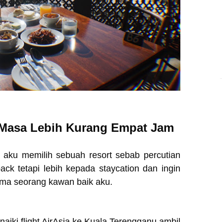
 Masa Lebih Kurang Empat Jam
 aku memilih sebuah resort sebab percutian
ack tetapi lebih kepada staycation dan ingin
ma seorang kawan baik aku.
naiki flight AirAsia ke Kuala Terengganu ambil