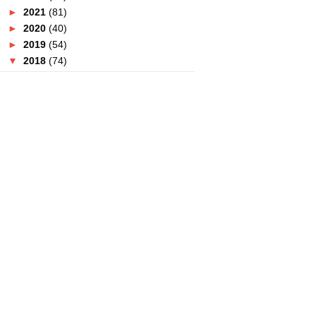
►
2021
(81)
►
2020
(40)
►
2019
(54)
▼
2018
(74)
►
December
(4)
►
November
(2)
►
October
(5)
►
September
(6)
►
August
(3)
►
July
(3)
▼
June
(9)
Resipi Sira Pisang Bersusu
Cuma Wefie Dengan Jus Hidayah
Gold Dan Menang RM10...
Tips Dan Pengalaman Bercuti Di
Pulau Redang
Siapa Nak Jersi Bolasepak
Dunia? Dapatkan Di Yoodo
Pengalaman Berbuka Di Hotel
PNB Perdana Kuala Lumpur