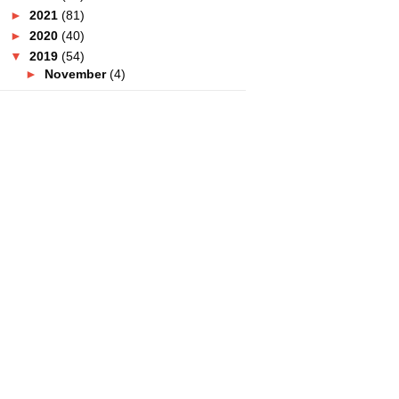
►
2021
(81)
►
2020
(40)
▼
2019
(54)
►
November
(4)
►
October
(5)
►
September
(4)
►
August
(3)
▼
July
(4)
Barang Dapur | Shopping Di Segi
Fresh Market
Serius Sedap! Nasi Burung Sos
Limau Merecik Buat O...
Lulu Hyperrmarket Cheras Kini
Dibuka
Hotel Le Meridien Putrajaya
Berhantu?
►
May
(14)
►
April
(8)
►
March
(3)
►
February
(5)