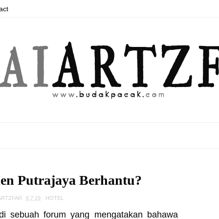
act
ien Putrajaya Berhantu?
 ARTZFAR
6.7.19
HOTEL
a di sebuah forum yang mengatakan bahawa