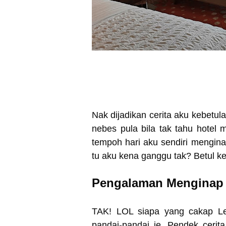
Nak dijadikan cerita aku kebetul
nebes pula bila tak tahu hote
tempoh hari aku sendiri mengin
tu aku kena ganggu tak? Betul k
Pengalaman Menginap D
TAK! LOL siapa yang cakap Le 
pandai-pandai je. Pendek cerit