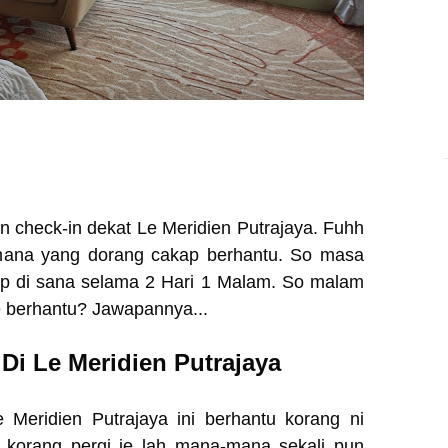
an check-in dekat Le Meridien Putrajaya. Fuhh
l mana yang dorang cakap berhantu. So masa
ap di sana selama 2 Hari 1 Malam. So malam
e berhantu? Jawapannya...
i Le Meridien Putrajaya
Meridien Putrajaya ini berhantu korang ni
a korang pergi je lah mana-mana sekali pun