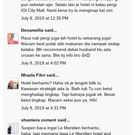
pun sebelah ajer. Selalu lalu je hotel ni kalau pergi
IOI City Mall. Nanti kena try la menginap kat sini.
July 8, 2019 at 12:35 PM
Decamellia
said...
Rasa nak pergi juga lah hotel tu sekarang juga!
Macam best pulak sbb makanan dia nampak sedap
belaka. Blh recommend dekat husband klu ada
urusan ke sana. Btw tq info bro 👍😊
July 8, 2019 at 4:02 PM
Nhazla Fikri
said...
Hotel berhantu? Haha ok je tengok bilik tu.
Kawasan strategik ada la. Bath tub Tu cun betul
menghadap tingkap. Tapi bahaya jugak ek. Besar
betul tingkap. Macam seksi pun ya. Hihi
July 8, 2019 at 4:31 PM
shamiera osment
said...
Suspen baca ingat Le Meridien berhantu..
haha..tapi memang lawa Le Meridien hotel and