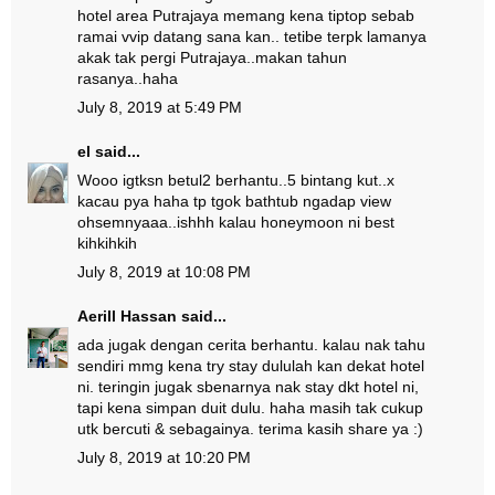
hotel area Putrajaya memang kena tiptop sebab
ramai vvip datang sana kan.. tetibe terpk lamanya
akak tak pergi Putrajaya..makan tahun
rasanya..haha
July 8, 2019 at 5:49 PM
el
said...
Wooo igtksn betul2 berhantu..5 bintang kut..x
kacau pya haha tp tgok bathtub ngadap view
ohsemnyaaa..ishhh kalau honeymoon ni best
kihkihkih
July 8, 2019 at 10:08 PM
Aerill Hassan
said...
ada jugak dengan cerita berhantu. kalau nak tahu
sendiri mmg kena try stay dululah kan dekat hotel
ni. teringin jugak sbenarnya nak stay dkt hotel ni,
tapi kena simpan duit dulu. haha masih tak cukup
utk bercuti & sebagainya. terima kasih share ya :)
July 8, 2019 at 10:20 PM