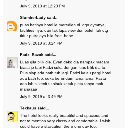
July 9, 2019 at 12:29 PM
SlumberLady
said...
puas hatinya hotel le meredien ni. dgn gymnya,
facilities nya. dan tak lupa view dia. boleh lah dtg
tidur putrajaya bila free. hehe
July 9, 2019 at 3:24 PM
Fadzi Razak
said...
Luas gila bilik die. Even deko dia nampak macam
biasa je tapi Fadzi suka dengan luas bilik dia tu.
Plus siap ada bath tub lagi. Fadzi kalau pergi hotel
ada bath tub, suka berendam lama lama. Pastu
ada lah si kenit tu sibuk ketuk pintu tanya mak
manaaaa
July 9, 2019 at 3:49 PM
Tekkaus
said...
The hotel looks really beautiful and spacious and
not to mention very classy and comfortable. I wish I
could have a staycation there one day too.