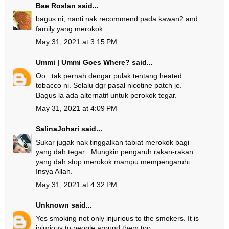
Bae Roslan
said...
bagus ni, nanti nak recommend pada kawan2 and
family yang merokok
May 31, 2021 at 3:15 PM
Ummi | Ummi Goes Where?
said...
Oo.. tak pernah dengar pulak tentang heated
tobacco ni. Selalu dgr pasal nicotine patch je.
Bagus la ada alternatif untuk perokok tegar.
May 31, 2021 at 4:09 PM
SalinaJohari
said...
Sukar jugak nak tinggalkan tabiat merokok bagi
yang dah tegar . Mungkin pengaruh rakan-rakan
yang dah stop merokok mampu mempengaruhi.
Insya Allah.
May 31, 2021 at 4:32 PM
Unknown
said...
Yes smoking not only injurious to the smokers. It is
injurious to people around them too.