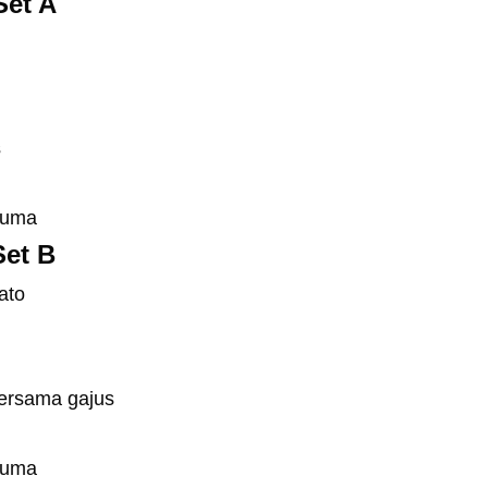
Set A
s
cuma
Set B
ato
bersama gajus
cuma