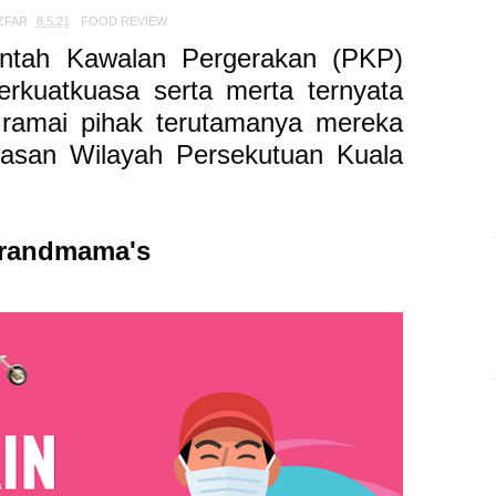
ZFAR
8.5.21
FOOD REVIEW
rintah Kawalan Pergerakan (PKP)
berkuatkuasa serta merta ternyata
ramai pihak terutamanya mereka
asan Wilayah Persekutuan Kuala
Grandmama's