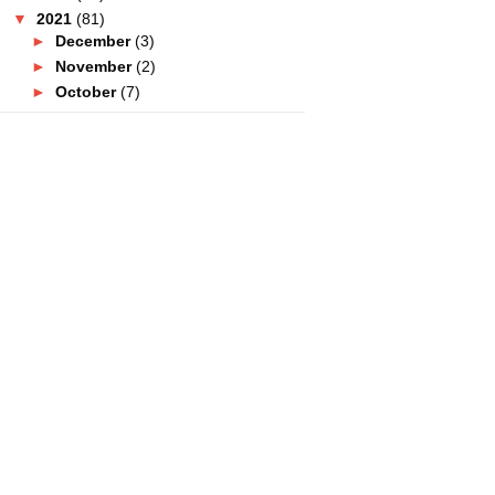
▼
2021
(81)
►
December
(3)
►
November
(2)
►
October
(7)
►
September
(8)
►
August
(10)
►
July
(11)
►
June
(4)
▼
May
(7)
Baru Tahu! Terdapat Alternatif
Kepada Perokok Tegar
Syurga Kuih Melayu Di Popia
Kuih Che Abang Uniten ...
Kecoh Pasal Blogger Pakai
Gelang Putih Langgar SOP
Beli Kek Apam Balik Dari Sweet
Passion Premium Cak...
Tak Boleh Dine-In Tapi Boleh
Takeaway Di Grandmama...
PKP Lagi! Tapi Lulu Hypermarket